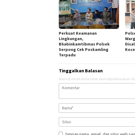
Perkuat Keamanan
Pols
Lingkungan,
Warga
Bhabinkamtibmas Polsek
Disa
Serpong Cek Poskamling
Koce
Terpadu
Tinggalkan Balasan
Alamat email Anda tidak akan dipublikasikan.
Ru
Simpan nama, email, dan situs web say