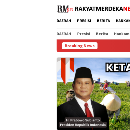
Loncat
ke
konten
DAERAH
PRESISI
BERITA
HANKA
DAERAH
Presisi
Berita
Hankam
Breaking News
Hari Jadi ke-6