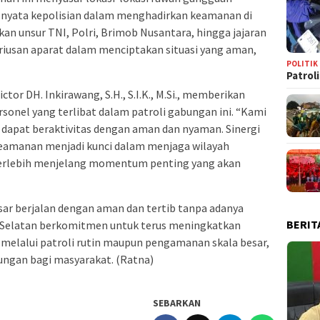
 nyata kepolisian dalam menghadirkan keamanan di
n unsur TNI, Polri, Brimob Nusantara, hingga jajaran
eriusan aparat dalam menciptakan situasi yang aman,
POLITIK
Patrol
tor DH. Inkirawang, S.H., S.I.K., M.Si., memberikan
ersonel yang terlibat dalam patroli gabungan ini. “Kami
dapat beraktivitas dengan aman dan nyaman. Sinergi
keamanan menjadi kunci dalam menjaga wilayah
 terlebih menjelang momentum penting yang akan
esar berjalan dengan aman dan tertib tanpa adanya
BERIT
g Selatan berkomitmen untuk terus meningkatkan
k melalui patroli rutin maupun pengamanan skala besar,
ungan bagi masyarakat. (Ratna)
SEBARKAN