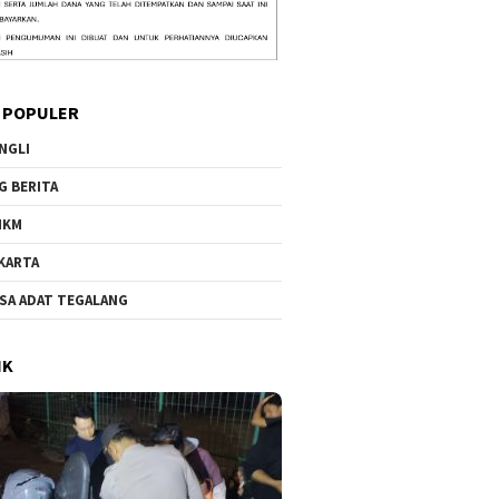
 POPULER
NGLI
G BERITA
MKM
KARTA
SA ADAT TEGALANG
IK