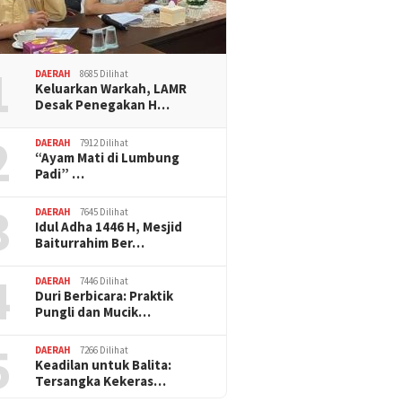
1
DAERAH
8685 Dilihat
Keluarkan Warkah, LAMR
Desak Penegakan H…
2
DAERAH
7912 Dilihat
“Ayam Mati di Lumbung
Padi” …
3
DAERAH
7645 Dilihat
Idul Adha 1446 H, Mesjid
Baiturrahim Ber…
4
DAERAH
7446 Dilihat
Duri Berbicara: Praktik
Pungli dan Mucik…
5
DAERAH
7266 Dilihat
Keadilan untuk Balita:
Tersangka Kekeras…