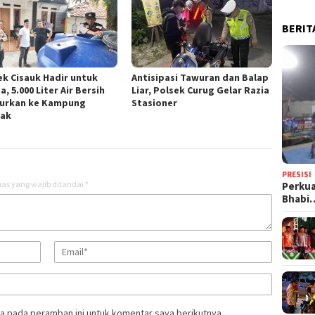
BERIT
ek Cisauk Hadir untuk
Antisipasi Tawuran dan Balap
, 5.000 Liter Air Bersih
Liar, Polsek Curug Gelar Razia
lurkan ke Kampung
Stasioner
ak
PRESISI
as yang wajib ditandai
*
Perkua
Bhabi
a pada peramban ini untuk komentar saya berikutnya.