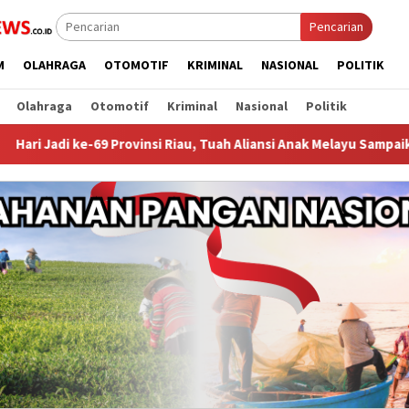
Pencarian
M
OLAHRAGA
OTOMOTIF
KRIMINAL
NASIONAL
POLITIK
Olahraga
Otomotif
Kriminal
Nasional
Politik
9 Provinsi Riau, Tuah Aliansi Anak Melayu Sampaikan Ucapan Tahni