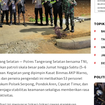
TOPIK
BA
TA
U
JA
ng Selatan — Polres Tangerang Selatan bersama TNI,
DE
kan patroli skala besar pada Jumat hingga Sabtu (5–6
awan. Kegiatan yang dipimpin Kasat Binmas AKP Warno,
POLIT
 dan perwira pengendali ini melibatkan 53 personel
ukum Polsek Serpong, Pondok Aren, Ciputat Timur, dan
menjaga stabilitas keamanan sekaligus memberikan rasa
tivitas.
hari ini menyasar lokasi-lokasi rawan gangguan