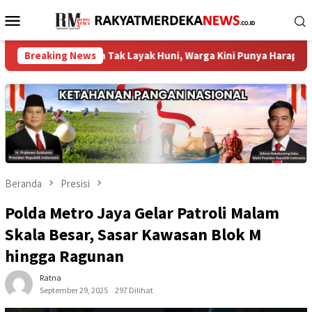
Loncat
Menu
ke
Mobile
konten
5 Rumah Tak Layak Huni, Warga Kini Punya Harapan Baru ‎
Breaking News
Beranda
Presisi
Polda Metro Jaya Gelar Patroli Malam
Skala Besar, Sasar Kawasan Blok M
hingga Ragunan
Ratna
September 29, 2025
297 Dilihat