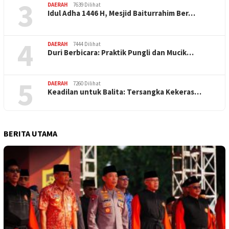
3
DAERAH
7639 Dilihat
Idul Adha 1446 H, Mesjid Baiturrahim Ber…
4
DAERAH
7444 Dilihat
Duri Berbicara: Praktik Pungli dan Mucik…
5
DAERAH
7260 Dilihat
Keadilan untuk Balita: Tersangka Kekeras…
BERITA UTAMA