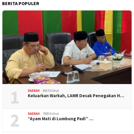
BERITA POPULER
1
DAERAH
8683 Dilihat
Keluarkan Warkah, LAMR Desak Penegakan H…
2
DAERAH
7909 Dilihat
“Ayam Mati di Lumbung Padi” …