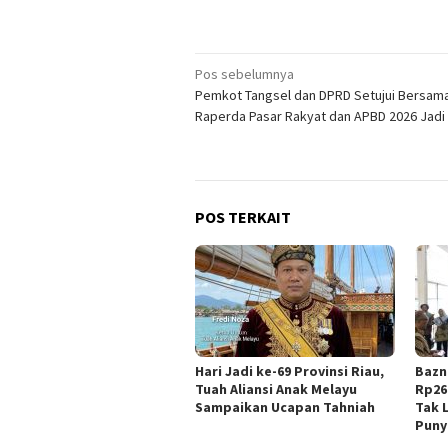
Navigasi
Pos sebelumnya
Pemkot Tangsel dan DPRD Setujui Bersam
pos
Raperda Pasar Rakyat dan APBD 2026 Jadi
POS TERKAIT
Hari Jadi ke-69 Provinsi Riau,
Bazn
Tuah Aliansi Anak Melayu
Rp26
Sampaikan Ucapan Tahniah
Tak 
Puny