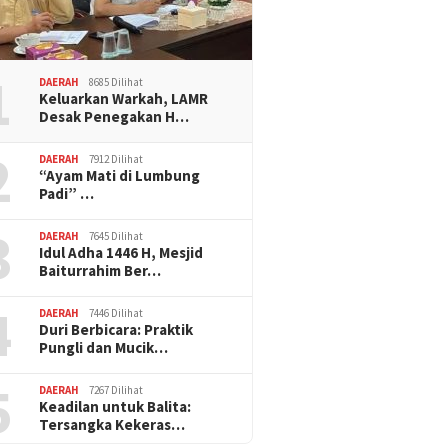
1
DAERAH
8685 Dilihat
Keluarkan Warkah, LAMR
Desak Penegakan H…
2
DAERAH
7912 Dilihat
“Ayam Mati di Lumbung
Padi” …
3
DAERAH
7645 Dilihat
Idul Adha 1446 H, Mesjid
Baiturrahim Ber…
4
DAERAH
7446 Dilihat
Duri Berbicara: Praktik
Pungli dan Mucik…
5
DAERAH
7267 Dilihat
Keadilan untuk Balita:
Tersangka Kekeras…