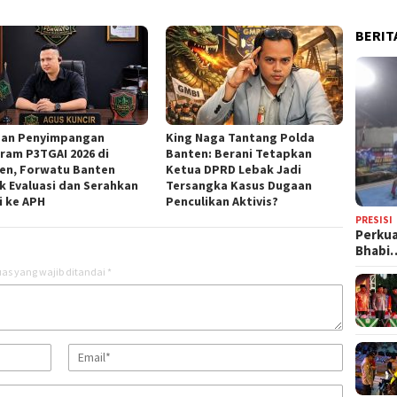
BERIT
an Penyimpangan
‎King Naga Tantang Polda
ram P3TGAI 2026 di
Banten: Berani Tetapkan
en, Forwatu Banten
Ketua DPRD Lebak Jadi
k Evaluasi dan Serahkan
Tersangka Kasus Dugaan
i ke APH
Penculikan Aktivis? ‎
PRESISI
Perkua
Bhabi
as yang wajib ditandai
*