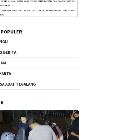
 POPULER
NGLI
G BERITA
MKM
KARTA
SA ADAT TEGALANG
IK