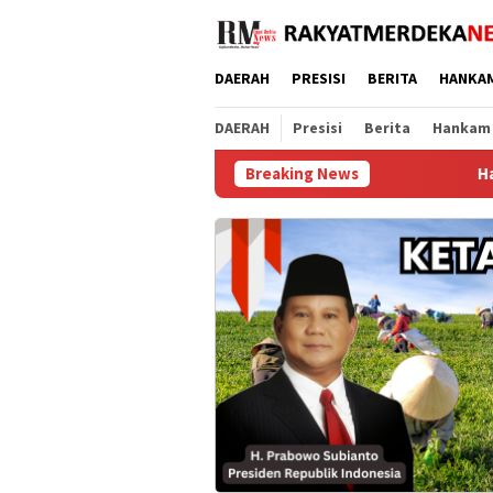
Loncat
ke
konten
DAERAH
PRESISI
BERITA
HANKA
DAERAH
Presisi
Berita
Hankam
Breaking News
Hari Jadi ke-69 Prov