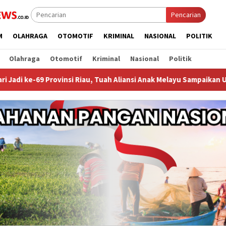
Pencarian
M
OLAHRAGA
OTOMOTIF
KRIMINAL
NASIONAL
POLITIK
Olahraga
Otomotif
Kriminal
Nasional
Politik
insi Riau, Tuah Aliansi Anak Melayu Sampaikan Ucapan Tahniah