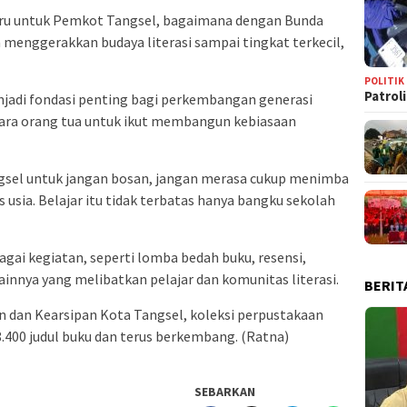
ru untuk Pemkot Tangsel, bagaimana dengan Bunda
sa menggerakkan budaya literasi sampai tingkat terkecil,
POLITIK
Patrol
njadi fondasi penting bagi perkembangan generasi
 para orang tua untuk ikut membangun kebiasaan
angsel untuk jangan bosan, jangan merasa cukup menimba
as usia. Belajar itu tidak terbatas hanya bangku sekolah
gai kegiatan, seperti lomba bedah buku, resensi,
lainnya yang melibatkan pelajar dan komunitas literasi.
BERIT
n dan Kearsipan Kota Tangsel, koleksi perpustakaan
8.400 judul buku dan terus berkembang. (Ratna)
SEBARKAN