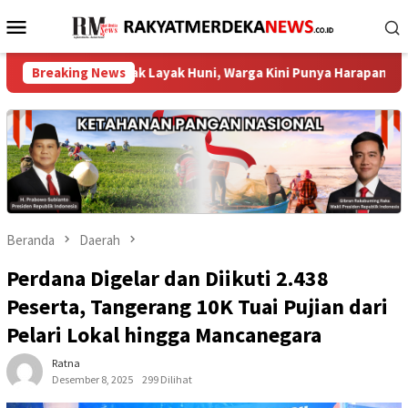
Loncat
Menu
ke
Mobile
konten
ah Tak Layak Huni, Warga Kini Punya Harapan Baru ‎
Breaking News
DPRD
Beranda
Daerah
Perdana Digelar dan Diikuti 2.438
Peserta, Tangerang 10K Tuai Pujian dari
Pelari Lokal hingga Mancanegara
Ratna
Desember 8, 2025
299 Dilihat