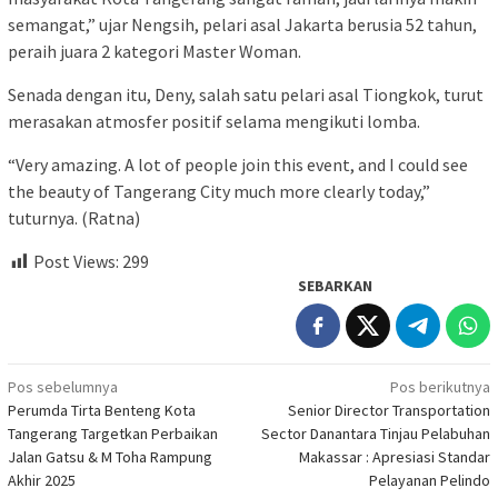
semangat,” ujar Nengsih, pelari asal Jakarta berusia 52 tahun,
peraih juara 2 kategori Master Woman.
Senada dengan itu, Deny, salah satu pelari asal Tiongkok, turut
merasakan atmosfer positif selama mengikuti lomba.
“Very amazing. A lot of people join this event, and I could see
the beauty of Tangerang City much more clearly today,”
tuturnya. (Ratna)
Post Views:
299
SEBARKAN
Navigasi
Pos sebelumnya
Pos berikutnya
Perumda Tirta Benteng Kota
Senior Director Transportation
pos
Tangerang Targetkan Perbaikan
Sector Danantara Tinjau Pelabuhan
Jalan Gatsu & M Toha Rampung
Makassar : Apresiasi Standar
Akhir 2025
Pelayanan Pelindo