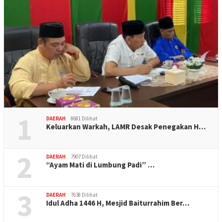
1
DAERAH
8681 Dilihat
Keluarkan Warkah, LAMR Desak Penegakan H…
2
DAERAH
7907 Dilihat
“Ayam Mati di Lumbung Padi” …
3
DAERAH
7638 Dilihat
Idul Adha 1446 H, Mesjid Baiturrahim Ber…