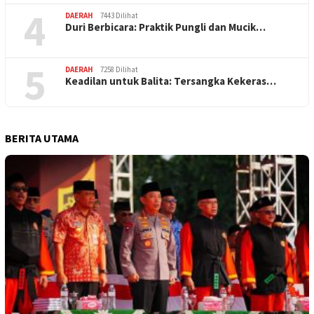
4
DAERAH
7443 Dilihat
Duri Berbicara: Praktik Pungli dan Mucik…
5
DAERAH
7258 Dilihat
Keadilan untuk Balita: Tersangka Kekeras…
BERITA UTAMA