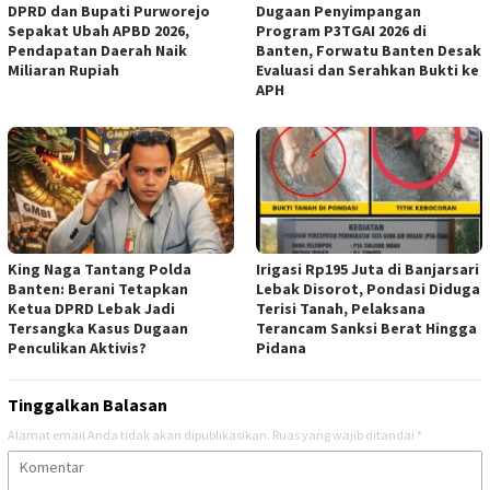
DPRD dan Bupati Purworejo
Dugaan Penyimpangan
Sepakat Ubah APBD 2026,
Program P3TGAI 2026 di
Pendapatan Daerah Naik
Banten, Forwatu Banten Desak
Miliaran Rupiah ‎
Evaluasi dan Serahkan Bukti ke
APH
‎King Naga Tantang Polda
Irigasi Rp195 Juta di Banjarsari
Banten: Berani Tetapkan
Lebak Disorot, Pondasi Diduga
Ketua DPRD Lebak Jadi
Terisi Tanah, Pelaksana
Tersangka Kasus Dugaan
Terancam Sanksi Berat Hingga
Penculikan Aktivis? ‎
Pidana
Tinggalkan Balasan
Alamat email Anda tidak akan dipublikasikan.
Ruas yang wajib ditandai
*