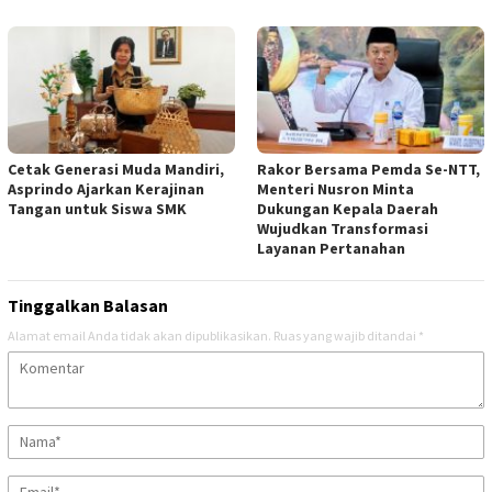
Cetak Generasi Muda Mandiri,
‎Rakor Bersama Pemda Se-NTT,
Asprindo Ajarkan Kerajinan
Menteri Nusron Minta
Tangan untuk Siswa SMK
Dukungan Kepala Daerah
Wujudkan Transformasi
Layanan Pertanahan
Tinggalkan Balasan
Alamat email Anda tidak akan dipublikasikan.
Ruas yang wajib ditandai
*