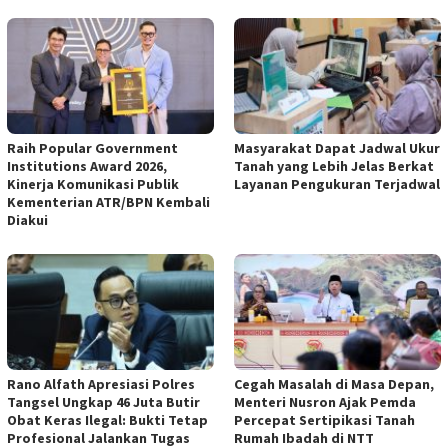
Raih Popular Government
‎Masyarakat Dapat Jadwal Ukur
Institutions Award 2026,
Tanah yang Lebih Jelas Berkat
Kinerja Komunikasi Publik
Layanan Pengukuran Terjadwal
Kementerian ATR/BPN Kembali
Diakui
Rano Alfath Apresiasi Polres
‎Cegah Masalah di Masa Depan,
Tangsel Ungkap 46 Juta Butir
Menteri Nusron Ajak Pemda
Obat Keras Ilegal: Bukti Tetap
Percepat Sertipikasi Tanah
Profesional Jalankan Tugas
Rumah Ibadah di NTT ‎