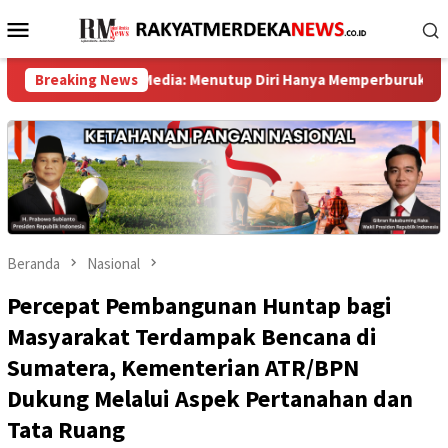
Loncat
Menu
ke
Mobile
konten
adap Media: Menutup Diri Hanya Memperburuk Citra Lembaga ‎ ‎
Breaking News
Beranda
Nasional
Percepat Pembangunan Huntap bagi
Masyarakat Terdampak Bencana di
Sumatera, Kementerian ATR/BPN
Dukung Melalui Aspek Pertanahan dan
Tata Ruang