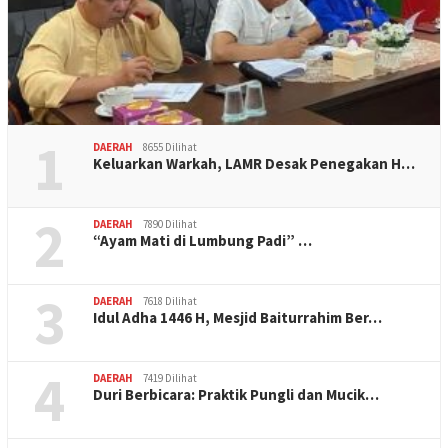
1
DAERAH
8655 Dilihat
Keluarkan Warkah, LAMR Desak Penegakan H…
2
DAERAH
7890 Dilihat
“Ayam Mati di Lumbung Padi” …
3
DAERAH
7618 Dilihat
Idul Adha 1446 H, Mesjid Baiturrahim Ber…
4
DAERAH
7419 Dilihat
Duri Berbicara: Praktik Pungli dan Mucik…