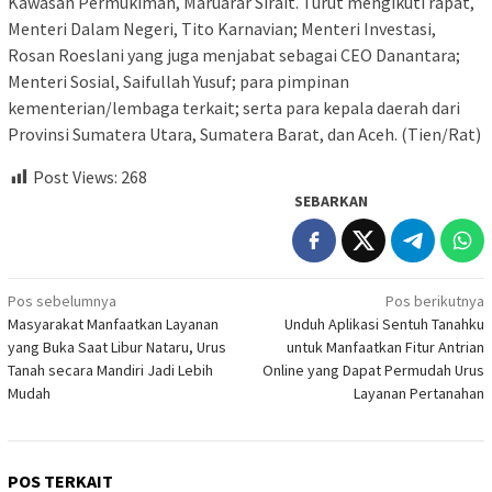
Kawasan Permukiman, Maruarar Sirait. Turut mengikuti rapat,
Menteri Dalam Negeri, Tito Karnavian; Menteri Investasi,
Rosan Roeslani yang juga menjabat sebagai CEO Danantara;
Menteri Sosial, Saifullah Yusuf; para pimpinan
kementerian/lembaga terkait; serta para kepala daerah dari
Provinsi Sumatera Utara, Sumatera Barat, dan Aceh. (Tien/Rat)
Post Views:
268
SEBARKAN
Navigasi
Pos sebelumnya
Pos berikutnya
Masyarakat Manfaatkan Layanan
Unduh Aplikasi Sentuh Tanahku
pos
yang Buka Saat Libur Nataru, Urus
untuk Manfaatkan Fitur Antrian
Tanah secara Mandiri Jadi Lebih
Online yang Dapat Permudah Urus
Mudah
Layanan Pertanahan
POS TERKAIT