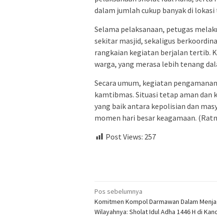
dalam jumlah cukup banyak di lokasi 
Selama pelaksanaan, petugas melaku
sekitar masjid, sekaligus berkoordi
rangkaian kegiatan berjalan tertib. 
warga, yang merasa lebih tenang da
Secara umum, kegiatan pengamanan 
kamtibmas. Situasi tetap aman dan k
yang baik antara kepolisian dan ma
momen hari besar keagamaan. (Ratn
Post Views:
257
Navigasi
Pos sebelumnya
Komitmen Kompol Darmawan Dalam Menja
pos
Wilayahnya: Sholat Idul Adha 1446 H di Kan