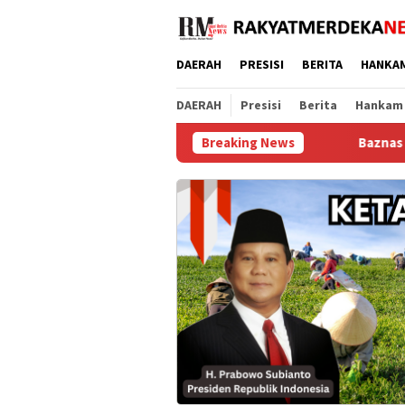
Loncat
ke
konten
DAERAH
PRESISI
BERITA
HANKA
DAERAH
Presisi
Berita
Hankam
Breaking News
Baznas Purworejo Salurkan