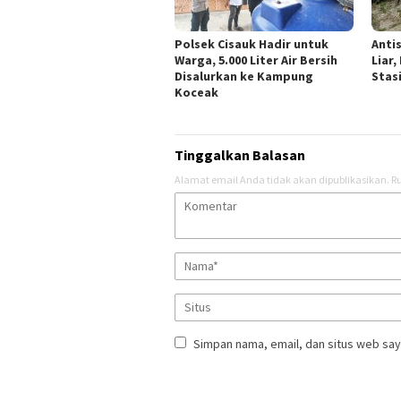
Polsek Cisauk Hadir untuk
Anti
Warga, 5.000 Liter Air Bersih
Liar,
Disalurkan ke Kampung
Stas
Koceak
Tinggalkan Balasan
Alamat email Anda tidak akan dipublikasikan.
Ru
Simpan nama, email, dan situs web say