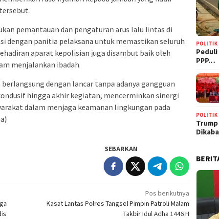
tersebut.
kan pemantauan dan pengaturan arus lalu lintas di
nasi dengan panitia pelaksana untuk memastikan seluruh
POLITIK
‎Pedul
Kehadiran aparat kepolisian juga disambut baik oleh
PPP…
lam menjalankan ibadah.
berlangsung dengan lancar tanpa adanya gangguan
ondusif hingga akhir kegiatan, mencerminkan sinergi
syarakat dalam menjaga keamanan lingkungan pada
POLITIK
a)
Trump
Dikab
SEBARKAN
BERIT
Pos berikutnya
ga
Kasat Lantas Polres Tangsel Pimpin Patroli Malam
dis
Takbir Idul Adha 1446 H