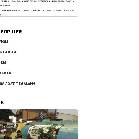
 POPULER
NGLI
G BERITA
MKM
KARTA
SA ADAT TEGALANG
IK