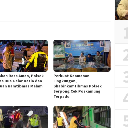
akan Rasa Aman, Polsek
Perkuat Keamanan
pa Dua Gelar Razia dan
Lingkungan,
uan Kamtibmas Malam
Bhabinkamtibmas Polsek
Serpong Cek Poskamling
Terpadu