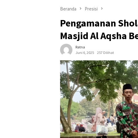
Beranda
Presisi
Pengamanan Shola
Masjid Al Aqsha B
Ratna
Juni 6, 2025
257 Dilihat