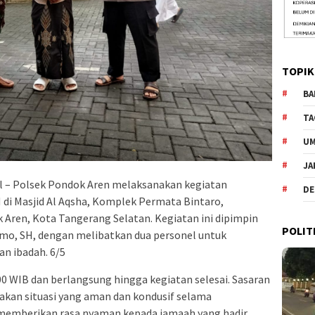
TOPIK
BA
TA
U
JA
 – Polsek Pondok Aren melaksanakan kegiatan
DE
di Masjid Al Aqsha, Komplek Permata Bintaro,
Aren, Kota Tangerang Selatan. Kegiatan ini dipimpin
POLIT
mo, SH, dengan melibatkan dua personel untuk
n ibadah. 6/5
0 WIB dan berlangsung hingga kegiatan selesai. Sasaran
akan situasi yang aman dan kondusif selama
a memberikan rasa nyaman kepada jamaah yang hadir