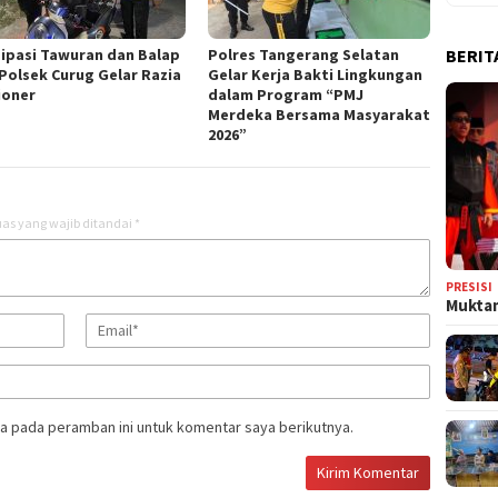
BERIT
sipasi Tawuran dan Balap
Polres Tangerang Selatan
 Polsek Curug Gelar Razia
Gelar Kerja Bakti Lingkungan
ioner
dalam Program “PMJ
Merdeka Bersama Masyarakat
2026”
as yang wajib ditandai
*
PRESISI
Muktam
a pada peramban ini untuk komentar saya berikutnya.