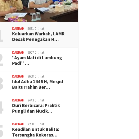
1
DAERAH
8681 Dilihat
Keluarkan Warkah, LAMR
Desak Penegakan H…
2
DAERAH
7907 Dilihat
“Ayam Mati di Lumbung
Padi” …
3
DAERAH
7638 Dilihat
Idul Adha 1446 H, Mesjid
Baiturrahim Ber…
4
DAERAH
7443 Dilihat
Duri Berbicara: Praktik
Pungli dan Mucik…
5
DAERAH
7258 Dilihat
Keadilan untuk Balita:
Tersangka Kekeras…