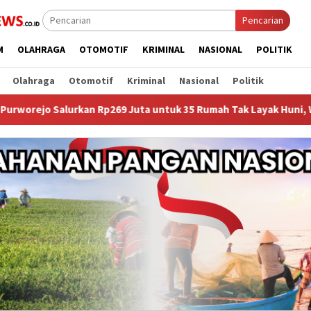
Pencarian
M
OLAHRAGA
OTOMOTIF
KRIMINAL
NASIONAL
POLITIK
Olahraga
Otomotif
Kriminal
Nasional
Politik
 Rp269 Juta untuk 35 Rumah Tak Layak Huni, Warga Kini Punya Ha