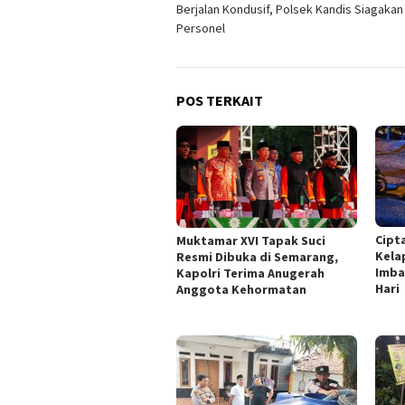
Berjalan Kondusif, Polsek Kandis Siagakan
Personel
POS TERKAIT
Cipt
Muktamar XVI Tapak Suci
Kela
Resmi Dibuka di Semarang,
Imba
Kapolri Terima Anugerah
Hari
Anggota Kehormatan