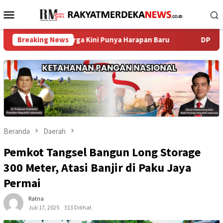
Loncat
Menu
ke
Mobile
konten
i, Warga Kini Punya Harapan Baru ‎
Breaking News
DPRD Sambas Gelar R
Beranda
Daerah
Pemkot Tangsel Bangun Long Storage
300 Meter, Atasi Banjir di Paku Jaya
Permai
Ratna
Juli 17, 2025
313 Dilihat