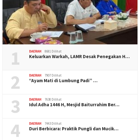
1
DAERAH
8681 Dilihat
Keluarkan Warkah, LAMR Desak Penegakan H…
2
DAERAH
7907 Dilihat
“Ayam Mati di Lumbung Padi” …
3
DAERAH
7638 Dilihat
Idul Adha 1446 H, Mesjid Baiturrahim Ber…
4
DAERAH
7443 Dilihat
Duri Berbicara: Praktik Pungli dan Mucik…