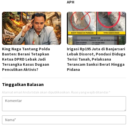
APH
‎King Naga Tantang Polda
Irigasi Rp195 Juta di Banjarsari
Banten: Berani Tetapkan
Lebak Disorot, Pondasi Diduga
Ketua DPRD Lebak Jadi
Terisi Tanah, Pelaksana
Tersangka Kasus Dugaan
Terancam Sanksi Berat Hingga
Penculikan Aktivis? ‎
Pidana
Tinggalkan Balasan
Alamat email Anda tidak akan dipublikasikan.
Ruas yang wajib ditandai
*