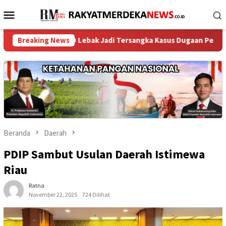
Loncat
Menu
ke
Mobile
konten
 DPRD Lebak Jadi Tersangka Kasus Dugaan Penculikan Aktivis? ‎
Breaking News
Beranda
Daerah
PDIP Sambut Usulan Daerah Istimewa
Riau
Ratna
November 22, 2025
724 Dilihat