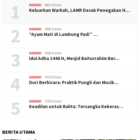
1
DAERAH
8667 Dilihat
Keluarkan Warkah, LAMR Desak Penegakan H…
2
DAERAH
7898 Dilihat
“Ayam Mati di Lumbung Padi” …
3
DAERAH
7628 Dilihat
Idul Adha 1446 H, Mesjid Baiturrahim Ber…
4
DAERAH
7437 Dilihat
Duri Berbicara: Praktik Pungli dan Mucik…
5
DAERAH
7250 Dilihat
Keadilan untuk Balita: Tersangka Kekeras…
BERITA UTAMA