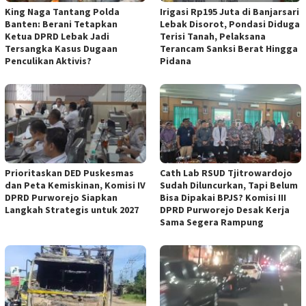
‎King Naga Tantang Polda
Irigasi Rp195 Juta di Banjarsari
Banten: Berani Tetapkan
Lebak Disorot, Pondasi Diduga
Ketua DPRD Lebak Jadi
Terisi Tanah, Pelaksana
Tersangka Kasus Dugaan
Terancam Sanksi Berat Hingga
Penculikan Aktivis? ‎
Pidana
‎Prioritaskan DED Puskesmas
‎Cath Lab RSUD Tjitrowardojo
dan Peta Kemiskinan, Komisi IV
Sudah Diluncurkan, Tapi Belum
DPRD Purworejo Siapkan
Bisa Dipakai BPJS? Komisi III
Langkah Strategis untuk 2027 ‎
DPRD Purworejo Desak Kerja
Sama Segera Rampung