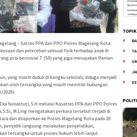
TOPIK
BA
gelang – Satres PPA dan PPO Polres Magelang Kota
osaan dan pelecehan seksual fisik terhadap anak di
TA
ang pria berinisial T (50) yang juga merupakan Paman
U
JA
n, yang masih duduk di bangku sekolah, diduga menjadi
DE
kukan oleh tersangka yang masih memiliki hubungan
5/2026).
POLIT
a Yuniastuti, S.H melalui Kasatres PPA dan PPO Polres
S.Si., M.Ling mengatakan perkara tersebut terjadi di
tara dan dilaporkan ke Polres Magelang Kota pada 20
n, penyidik langsung melakukan penyelidikan,
an tersangka untuk proses hukum lebih lanjut.