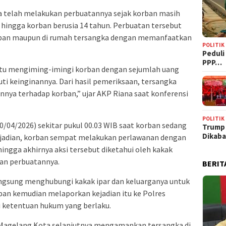
a telah melakukan perbuatannya sejak korban masih
hingga korban berusia 14 tahun. Perbuatan tersebut
korban maupun di rumah tersangka dengan memanfaatkan
POLITIK
‎Pedul
PPP…
itu mengiming-imingi korban dengan sejumlah uang
ti keinginannya. Dari hasil pemeriksaan, tersangka
nya terhadap korban,” ujar AKP Riana saat konferensi
POLITIK
20/04/2026) sekitar pukul 00.03 WIB saat korban sedang
Trump
Dikab
 kejadian, korban sempat melakukan perlawanan dengan
ngga akhirnya aksi tersebut diketahui oleh kakak
an perbuatannya.
BERIT
langsung menghubungi kakak ipar dan keluarganya untuk
an kemudian melaporkan kejadian itu ke Polres
i ketentuan hukum yang berlaku.
 Magelang Kota selanjutnya mengamankan tersangka di