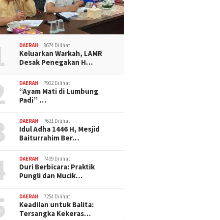
1
DAERAH
8674 Dilihat
Keluarkan Warkah, LAMR
Desak Penegakan H…
2
DAERAH
7902 Dilihat
“Ayam Mati di Lumbung
Padi” …
3
DAERAH
7631 Dilihat
Idul Adha 1446 H, Mesjid
Baiturrahim Ber…
4
DAERAH
7439 Dilihat
Duri Berbicara: Praktik
Pungli dan Mucik…
5
DAERAH
7254 Dilihat
Keadilan untuk Balita:
Tersangka Kekeras…