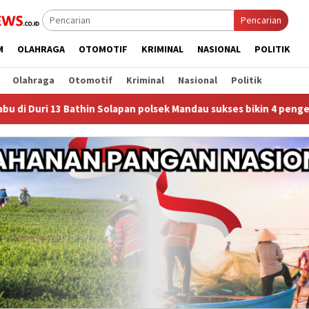
Pencarian
M
OLAHRAGA
OTOMOTIF
KRIMINAL
NASIONAL
POLITIK
Olahraga
Otomotif
Kriminal
Nasional
Politik
Solapan polsek Mandau sukses bikin 4 pengedar sabu kompak bern