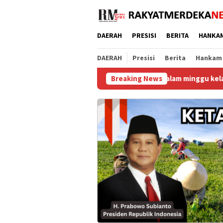
Loncat
ke
konten
DAERAH
PRESISI
BERITA
HANKA
DAERAH
Presisi
Berita
Hankam
Malam minggu kelabu di Duri 13 Bathin 
Breaking News