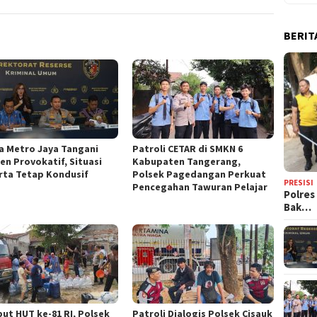
BERIT
a Metro Jaya Tangani
Patroli CETAR di SMKN 6
en Provokatif, Situasi
Kabupaten Tangerang,
rta Tetap Kondusif
Polsek Pagedangan Perkuat
PRESISI
Pencegahan Tawuran Pelajar
Polres
Bak…
ut HUT ke-81 RI, Polsek
Patroli Dialogis Polsek Cisauk