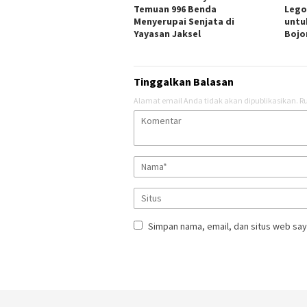
Temuan 996 Benda
Lego
Menyerupai Senjata di
untu
Yayasan Jaksel
Bojo
Tinggalkan Balasan
Alamat email Anda tidak akan dipublikasikan.
Ru
Simpan nama, email, dan situs web say