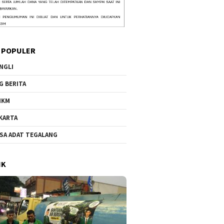
 POPULER
NGLI
G BERITA
MKM
KARTA
SA ADAT TEGALANG
IK