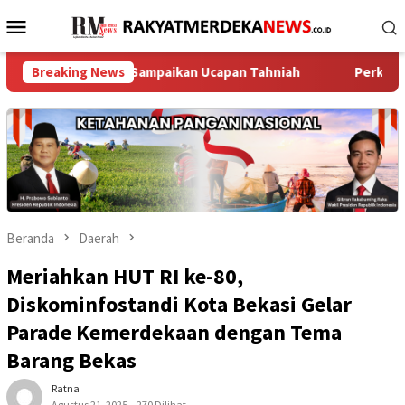
Loncat
Menu
ke
Mobile
konten
ak Melayu Sampaikan Ucapan Tahniah
Breaking News
Perkuat Jaga Jakart
Beranda
Daerah
Meriahkan HUT RI ke-80,
Diskominfostandi Kota Bekasi Gelar
Parade Kemerdekaan dengan Tema
Barang Bekas
Ratna
Agustus 21, 2025
270 Dilihat