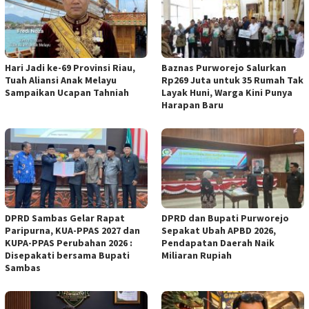
Hari Jadi ke-69 Provinsi Riau,
Baznas Purworejo Salurkan
Tuah Aliansi Anak Melayu
Rp269 Juta untuk 35 Rumah Tak
Sampaikan Ucapan Tahniah
Layak Huni, Warga Kini Punya
Harapan Baru ‎
DPRD Sambas Gelar Rapat
DPRD dan Bupati Purworejo
Paripurna, KUA-PPAS 2027 dan
Sepakat Ubah APBD 2026,
KUPA-PPAS Perubahan 2026 :
Pendapatan Daerah Naik
Disepakati bersama Bupati
Miliaran Rupiah ‎
Sambas