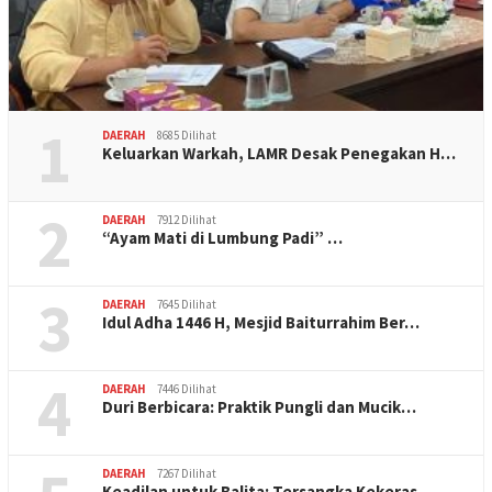
1
DAERAH
8685 Dilihat
Keluarkan Warkah, LAMR Desak Penegakan H…
2
DAERAH
7912 Dilihat
“Ayam Mati di Lumbung Padi” …
3
DAERAH
7645 Dilihat
Idul Adha 1446 H, Mesjid Baiturrahim Ber…
4
DAERAH
7446 Dilihat
Duri Berbicara: Praktik Pungli dan Mucik…
DAERAH
7267 Dilihat
Keadilan untuk Balita: Tersangka Kekeras…