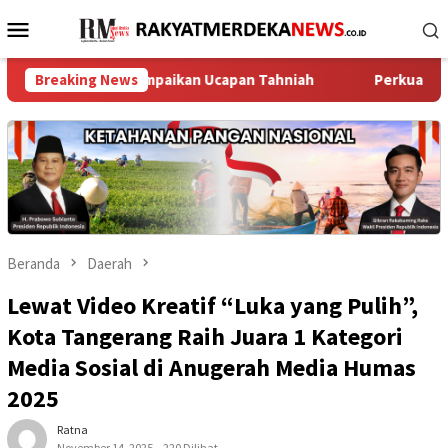
Loncat
Menu
ke
Mobile
konten
Melayu Sampaikan Ucapan Tahniah
Breaking News
Perkuat Jaga Jakarta+ 
Beranda
Daerah
Lewat Video Kreatif “Luka yang Pulih”,
Kota Tangerang Raih Juara 1 Kategori
Media Sosial di Anugerah Media Humas
2025
Ratna
November 14, 2025
220 Dilihat