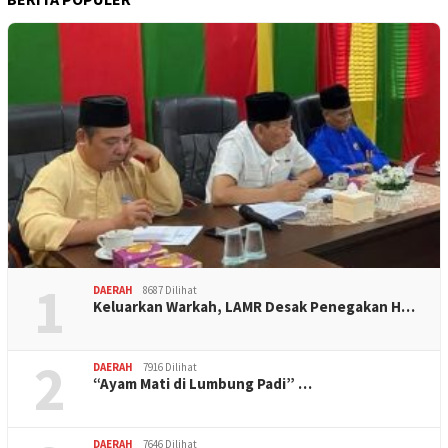
1
DAERAH
8687 Dilihat
Keluarkan Warkah, LAMR Desak Penegakan H…
2
DAERAH
7916 Dilihat
“Ayam Mati di Lumbung Padi” …
DAERAH
7646 Dilihat