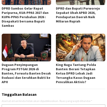
DPRD Sambas Gelar Rapat
DPRD dan Bupati Purworejo
Paripurna, KUA-PPAS 2027 dan
Sepakat Ubah APBD 2026,
KUPA-PPAS Perubahan 2026 :
Pendapatan Daerah Naik
Disepakati bersama Bupati
Miliaran Rupiah ‎
Sambas
Dugaan Penyimpangan
‎King Naga Tantang Polda
Program P3TGAI 2026 di
Banten: Berani Tetapkan
Banten, Forwatu Banten Desak
Ketua DPRD Lebak Jadi
Evaluasi dan Serahkan Bukti ke
Tersangka Kasus Dugaan
APH
Penculikan Aktivis? ‎
Tinggalkan Balasan
Alamat email Anda tidak akan dipublikasikan.
Ruas yang wajib ditandai
*