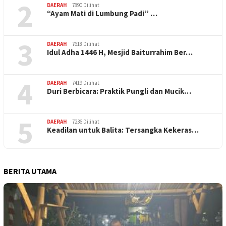
2
DAERAH
7890 Dilihat
“Ayam Mati di Lumbung Padi” …
3
DAERAH
7618 Dilihat
Idul Adha 1446 H, Mesjid Baiturrahim Ber…
4
DAERAH
7419 Dilihat
Duri Berbicara: Praktik Pungli dan Mucik…
5
DAERAH
7236 Dilihat
Keadilan untuk Balita: Tersangka Kekeras…
BERITA UTAMA