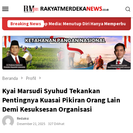
Loncat
Menu
ke
Mobile
konten
erhadap Media: Menutup Diri Hanya Memperburuk Citra Lembaga ‎ 
Breaking News
Beranda
Profil
Kyai Marsudi Syuhud Tekankan
Pentingnya Kuasai Pikiran Orang Lain
Demi Kesuksesan Organisasi
Redaksi
Desember 21, 2025
327 Dilihat