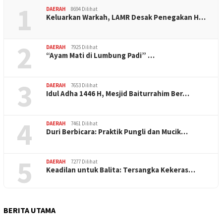
1
DAERAH
8694 Dilihat
Keluarkan Warkah, LAMR Desak Penegakan H…
2
DAERAH
7925 Dilihat
“Ayam Mati di Lumbung Padi” …
3
DAERAH
7653 Dilihat
Idul Adha 1446 H, Mesjid Baiturrahim Ber…
4
DAERAH
7461 Dilihat
Duri Berbicara: Praktik Pungli dan Mucik…
5
DAERAH
7277 Dilihat
Keadilan untuk Balita: Tersangka Kekeras…
BERITA UTAMA