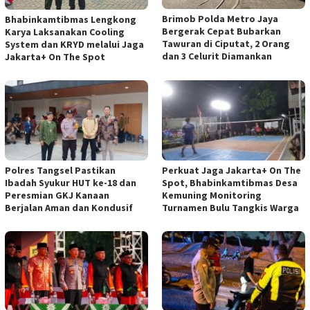
Brimob Polda Metro Jaya
Bhabinkamtibmas Lengkong
Bergerak Cepat Bubarkan
Karya Laksanakan Cooling
Tawuran di Ciputat, 2 Orang
System dan KRYD melalui Jaga
dan 3 Celurit Diamankan
Jakarta+ On The Spot
Polres Tangsel Pastikan
Perkuat Jaga Jakarta+ On The
Ibadah Syukur HUT ke-18 dan
Spot, Bhabinkamtibmas Desa
Peresmian GKJ Kanaan
Kemuning Monitoring
Berjalan Aman dan Kondusif
Turnamen Bulu Tangkis Warga