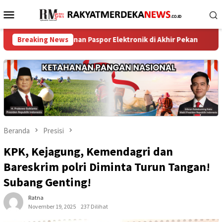
Loncat
Menu
ke
Mobile
konten
ayanan Paspor Elektronik di Akhir Pekan
Breaking News
‎Masyarakat Dap
Beranda
Presisi
KPK, Kejagung, Kemendagri dan
Bareskrim polri Diminta Turun Tangan!
Subang Genting!
Ratna
November 19, 2025
237 Dilihat