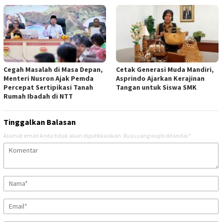
‎Cegah Masalah di Masa Depan,
Cetak Generasi Muda Mandiri,
Menteri Nusron Ajak Pemda
Asprindo Ajarkan Kerajinan
Percepat Sertipikasi Tanah
Tangan untuk Siswa SMK
Rumah Ibadah di NTT ‎
Tinggalkan Balasan
Alamat email Anda tidak akan dipublikasikan.
Ruas yang wajib ditandai
*