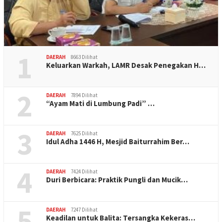
1
DAERAH
8663 Dilihat
Keluarkan Warkah, LAMR Desak Penegakan H…
2
DAERAH
7894 Dilihat
“Ayam Mati di Lumbung Padi” …
3
DAERAH
7625 Dilihat
Idul Adha 1446 H, Mesjid Baiturrahim Ber…
4
DAERAH
7424 Dilihat
Duri Berbicara: Praktik Pungli dan Mucik…
5
DAERAH
7247 Dilihat
Keadilan untuk Balita: Tersangka Kekeras…