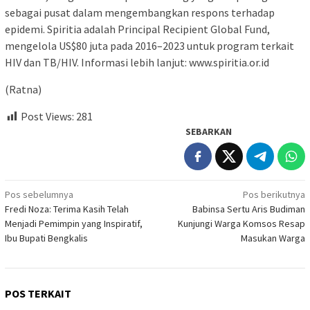
sebagai pusat dalam mengembangkan respons terhadap
epidemi. Spiritia adalah Principal Recipient Global Fund,
mengelola US$80 juta pada 2016–2023 untuk program terkait
HIV dan TB/HIV. Informasi lebih lanjut: www.spiritia.or.id
(Ratna)
Post Views:
281
SEBARKAN
Navigasi
Pos sebelumnya
Pos berikutnya
Fredi Noza: Terima Kasih Telah
Babinsa Sertu Aris Budiman
pos
Menjadi Pemimpin yang Inspiratif,
Kunjungi Warga Komsos Resap
Ibu Bupati Bengkalis
Masukan Warga
POS TERKAIT