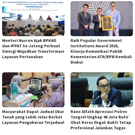
Menteri Nusron Ajak BPKAD
Raih Popular Government
dan IPPAT Se-Jateng Perkuat
Institutions Award 2026,
Sinergi Wujudkan Transformasi
Kinerja Komunikasi Publik
Layanan Pertanahan
Kementerian ATR/BPN Kembali
Diakui
‎Masyarakat Dapat Jadwal Ukur
Rano Alfath Apresiasi Polres
Tanah yang Lebih Jelas Berkat
Tangsel Ungkap 46 Juta Butir
Layanan Pengukuran Terjadwal
Obat Keras Ilegal: Bukti Tetap
Profesional Jalankan Tugas