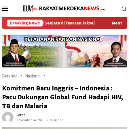
Loncat
Menu
ke
Mobile
konten
erupai Senjata di Yayasan Jaksel
Breaking News
Menteri Nusron Ajak B
Beranda
Nasional
Komitmen Baru Inggris – Indonesia :
Pacu Dukungan Global Fund Hadapi HIV,
TB dan Malaria
Ratna
November 14, 2025
281 Dilihat