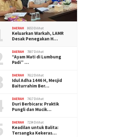
1
DAERAH
8653 Dilihat
Keluarkan Warkah, LAMR
Desak Penegakan H…
2
DAERAH
7887 Dilihat
“Ayam Mati di Lumbung
Padi” …
3
DAERAH
7612 Dilihat
Idul Adha 1446 H, Mesjid
Baiturrahim Ber…
4
DAERAH
7417 Dilihat
Duri Berbicara: Praktik
Pungli dan Mucik…
5
DAERAH
7234 Dilihat
Keadilan untuk Balita:
Tersangka Kekeras…