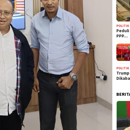
POLITIK
‎Pedul
PPP…
POLITIK
Trump
Dikab
BERIT