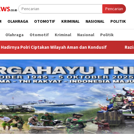
Pencarian
M
OLAHRAGA
OTOMOTIF
KRIMINAL
NASIONAL
POLITIK
Olahraga
Otomotif
Kriminal
Nasional
Politik
layah Aman dan Kondusif
Razia Stasioner Polsek Curug, W