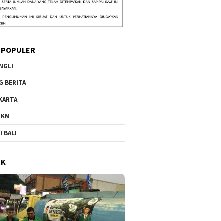
 POPULER
NGLI
G BERITA
KARTA
MKM
I BALI
IK