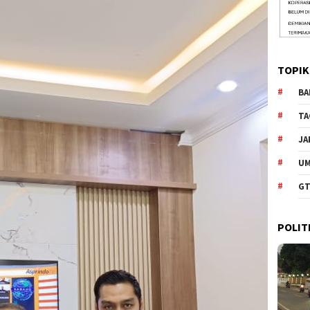
TOPIK
BA
TA
JA
U
GT
POLIT