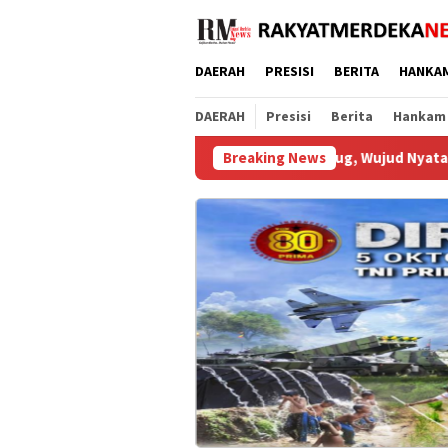
Loncat
ke
konten
DAERAH
PRESISI
BERITA
HANKA
DAERAH
Presisi
Berita
Hankam
 Stasioner Polsek Curug, Wujud Nyata Hadirnya Polri Ciptakan Wi
Breaking News