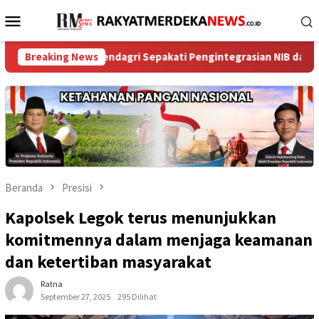
Loncat
Menu
ke
Mobile
konten
N dan Mendagri Sepakati Pengintegrasian NIB dan NOP ‎
Breaking News
‎
Beranda
Presisi
Kapolsek Legok terus menunjukkan
komitmennya dalam menjaga keamanan
dan ketertiban masyarakat
Ratna
September 27, 2025
295 Dilihat