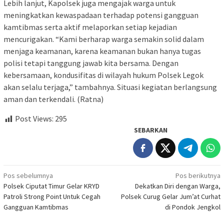
Lebih lanjut, Kapolsek juga mengajak warga untuk
meningkatkan kewaspadaan terhadap potensi gangguan
kamtibmas serta aktif melaporkan setiap kejadian
mencurigakan. “Kami berharap warga semakin solid dalam
menjaga keamanan, karena keamanan bukan hanya tugas
polisi tetapi tanggung jawab kita bersama. Dengan
kebersamaan, kondusifitas di wilayah hukum Polsek Legok
akan selalu terjaga,” tambahnya. Situasi kegiatan berlangsung
aman dan terkendali. (Ratna)
Post Views:
295
SEBARKAN
Navigasi
Pos sebelumnya
Pos berikutnya
Polsek Ciputat Timur Gelar KRYD
Dekatkan Diri dengan Warga,
pos
Patroli Strong Point Untuk Cegah
Polsek Curug Gelar Jum’at Curhat
Gangguan Kamtibmas
di Pondok Jengkol