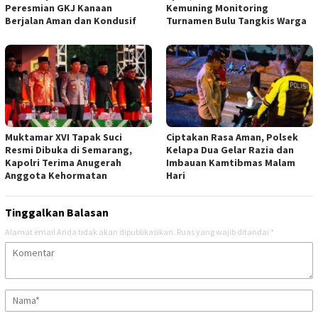
Peresmian GKJ Kanaan
Kemuning Monitoring
Berjalan Aman dan Kondusif
Turnamen Bulu Tangkis Warga
Muktamar XVI Tapak Suci
Ciptakan Rasa Aman, Polsek
Resmi Dibuka di Semarang,
Kelapa Dua Gelar Razia dan
Kapolri Terima Anugerah
Imbauan Kamtibmas Malam
Anggota Kehormatan
Hari
Tinggalkan Balasan
Alamat email Anda tidak akan dipublikasikan.
Ruas yang wajib ditandai
*