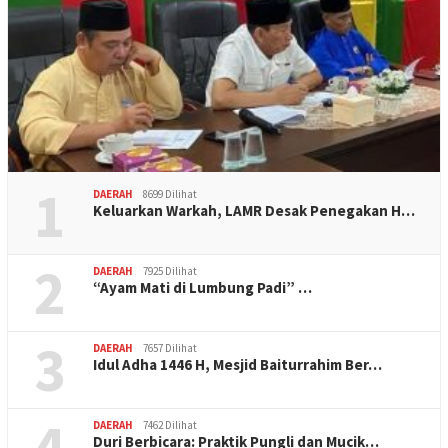
1
DAERAH
8699 Dilihat
Keluarkan Warkah, LAMR Desak Penegakan H…
2
DAERAH
7925 Dilihat
“Ayam Mati di Lumbung Padi” …
3
DAERAH
7657 Dilihat
Idul Adha 1446 H, Mesjid Baiturrahim Ber…
4
DAERAH
7462 Dilihat
Duri Berbicara: Praktik Pungli dan Mucik…