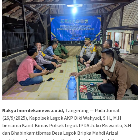
Rakyatmerdekanews.co.id,
Tangerang — Pada Jumat
(26/9/2025), Kapolsek Legok AKP Diki Wahyudi, S.H., M.H
bersama Kanit Bimas Polsek Legok IPDA Joko Riswanto, S.H
dan Bhabinkamtibmas Desa Legok Bripka Mahdi Arizal