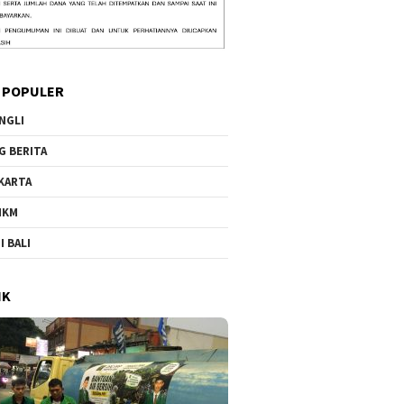
 POPULER
NGLI
G BERITA
KARTA
MKM
I BALI
IK