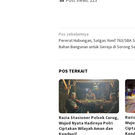
Navigasi
Pos sebelumnya
Pererat Hubungan, Satgas Yonif 763/SBA
pos
Bahan Bangunan untuk Gereja di Sorong S
POS TERKAIT
Razi
Razia Stasioner Polsek Curug,
Wuju
Wujud Nyata Hadirnya Polri
Cipt
Ciptakan Wilayah Aman dan
Kond
Kondusif