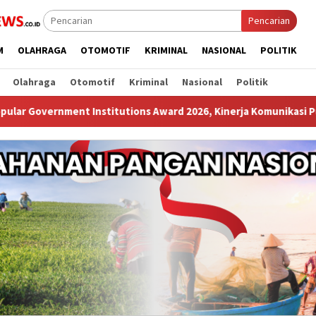
Pencarian
M
OLAHRAGA
OTOMOTIF
KRIMINAL
NASIONAL
POLITIK
Olahraga
Otomotif
Kriminal
Nasional
Politik
tutions Award 2026, Kinerja Komunikasi Publik Kementerian ATR