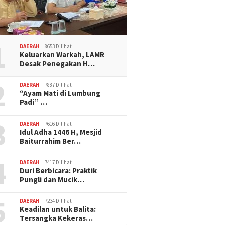
1
DAERAH
8653 Dilihat
Keluarkan Warkah, LAMR
Desak Penegakan H…
2
DAERAH
7887 Dilihat
“Ayam Mati di Lumbung
Padi” …
3
DAERAH
7616 Dilihat
Idul Adha 1446 H, Mesjid
Baiturrahim Ber…
4
DAERAH
7417 Dilihat
Duri Berbicara: Praktik
Pungli dan Mucik…
5
DAERAH
7234 Dilihat
Keadilan untuk Balita:
Tersangka Kekeras…