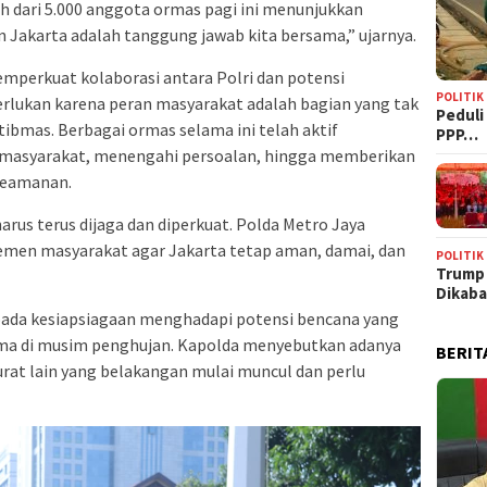
ih dari 5.000 anggota ormas pagi ini menunjukkan
akarta adalah tanggung jawab kita bersama,” ujarnya.
perkuat kolaborasi antara Polri dan potensi
POLITIK
perlukan karena peran masyarakat adalah bagian yang tak
‎Pedul
ibmas. Berbagai ormas selama ini telah aktif
PPP…
asyarakat, menengahi persoalan, hingga memberikan
keamanan.
arus terus dijaga dan diperkuat. Polda Metro Jaya
emen masyarakat agar Jakarta tetap aman, damai, dan
POLITIK
Trump
Dikab
 pada kesiapsiagaan menghadapi potensi bencana yang
ama di musim penghujan. Kapolda menyebutkan adanya
BERIT
arurat lain yang belakangan mulai muncul dan perlu