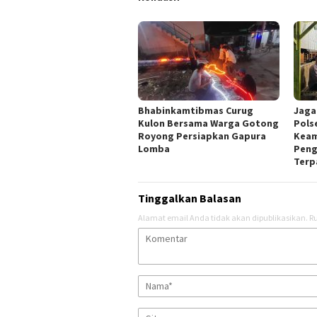
Bhabinkamtibmas Curug
Jaga
Kulon Bersama Warga Gotong
Pols
Royong Persiapkan Gapura
Keam
Lomba
Peng
Terp
Tinggalkan Balasan
Alamat email Anda tidak akan dipublikasikan.
Ru