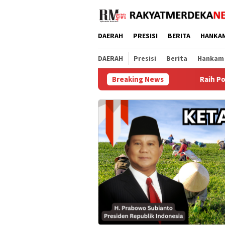
Loncat
ke
konten
DAERAH
PRESISI
BERITA
HANKA
DAERAH
Presisi
Berita
Hankam
Breaking News
Raih Popular Government Insti