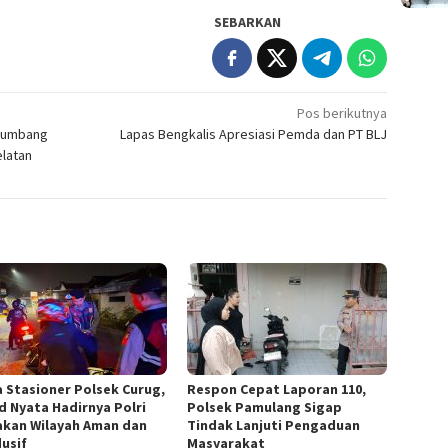
SEBARKAN
Pos berikutnya
 Sumbang
Lapas Bengkalis Apresiasi Pemda dan PT BLJ
elatan
a Stasioner Polsek Curug,
Respon Cepat Laporan 110,
d Nyata Hadirnya Polri
Polsek Pamulang Sigap
akan Wilayah Aman dan
Tindak Lanjuti Pengaduan
usif
Masyarakat