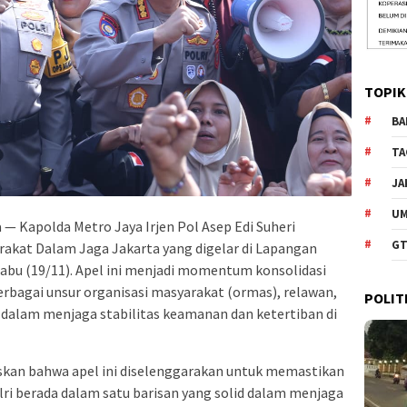
TOPIK
BA
TA
JA
U
 — Kapolda Metro Jaya Irjen Pol Asep Edi Suheri
GT
akat Dalam Jaga Jakarta yang digelar di Lapangan
 Rabu (19/11). Apel ini menjadi momentum konsolidasi
erbagai unsur organisasi masyarakat (ormas), relawan,
POLIT
 dalam menjaga stabilitas keamanan dan ketertiban di
an bahwa apel ini diselenggarakan untuk memastikan
ri berada dalam satu barisan yang solid dalam menjaga