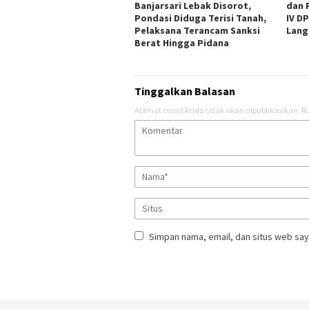
Banjarsari Lebak Disorot,
dan 
Pondasi Diduga Terisi Tanah,
IV D
Pelaksana Terancam Sanksi
Lang
Berat Hingga Pidana
Tinggalkan Balasan
Alamat email Anda tidak akan dipublikasikan.
Ru
Simpan nama, email, dan situs web say