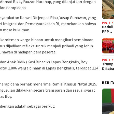
, Ahmad Rizky Fauzan Harahap, yang dilanjutkan dengan
lan narapidana.
arakatan Kanwil Ditjenpas Riau, Yusup Gunawan, yang
POLITIK
i Imigrasi dan Pemasyarakatan RI, menekankan bahwa
‎Pedul
an masa hukuman.
PPP…
as komitmen warga binaan untuk mengikuti pembinaan
s dijadikan refleksi untuk menjadi pribadi yang lebih
Gunawan di hadapan para peserta.
POLITIK
an Anak Didik (Kasi Binadik) Lapas Bengkalis, Boy
Trump
tal 1.806 warga binaan di Lapas Bengkalis, terdapat 214
Dikab
BERIT
 narapidana berhak menerima Remisi Khusus Natal 2025.
usulan dilakukan secara transparan dan sesuai syarat
as Boy.
iberikan adalah sebagai berikut: