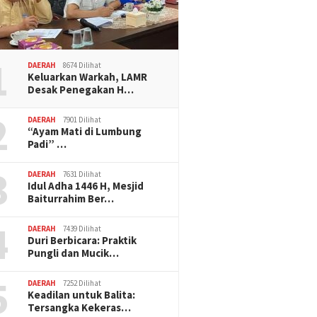
1
DAERAH
8674 Dilihat
Keluarkan Warkah, LAMR
Desak Penegakan H…
2
DAERAH
7901 Dilihat
“Ayam Mati di Lumbung
Padi” …
3
DAERAH
7631 Dilihat
Idul Adha 1446 H, Mesjid
Baiturrahim Ber…
4
DAERAH
7439 Dilihat
Duri Berbicara: Praktik
Pungli dan Mucik…
5
DAERAH
7252 Dilihat
Keadilan untuk Balita:
Tersangka Kekeras…