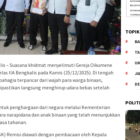
TOPIK
BA
TA
U
is – Suasana khidmat menyelimuti Gereja Oikumene
as IIA Bengkalis pada Kamis (25/12/2025). Di tengah
JA
bahagia terpancar dari wajah para warga binaan,
DE
dipastikan langsung menghirup udara bebas setelah
POLIT
ntuk penghargaan dari negara melalui Kementerian
ara narapidana dan anak binaan yang telah menunjukkan
asa tahanan.
SK) Remisi diawali dengan pembacaan oleh Kepala