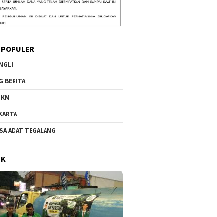
 POPULER
NGLI
G BERITA
MKM
KARTA
SA ADAT TEGALANG
IK