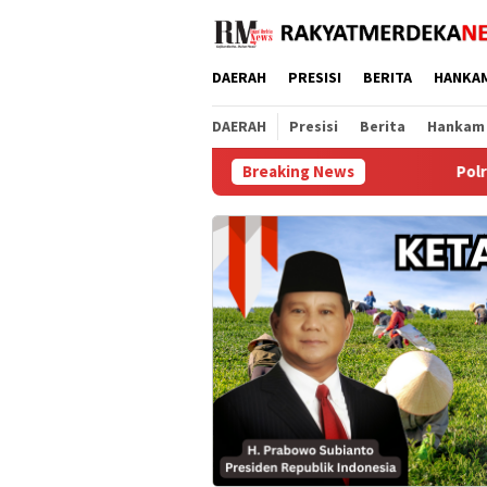
Loncat
ke
konten
DAERAH
PRESISI
BERITA
HANKA
DAERAH
Presisi
Berita
Hankam
Breaking News
Polres Tangerang Selatan 