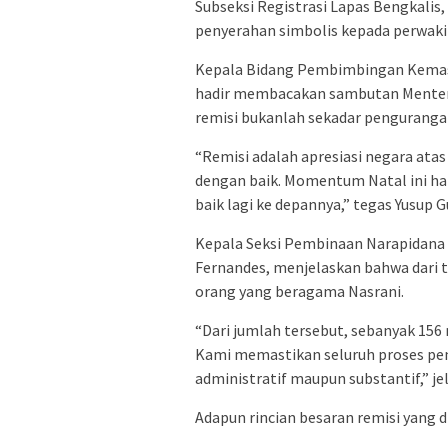
Subseksi Registrasi Lapas Bengkalis
penyerahan simbolis kepada perwaki
Kepala Bidang Pembimbingan Kemasy
hadir membacakan sambutan Menter
remisi bukanlah sekadar pengurang
“Remisi adalah apresiasi negara at
dengan baik. Momentum Natal ini haru
baik lagi ke depannya,” tegas Yusup 
Kepala Seksi Pembinaan Narapidana d
Fernandes, menjelaskan bahwa dari to
orang yang beragama Nasrani.
“Dari jumlah tersebut, sebanyak 156
Kami memastikan seluruh proses peng
administratif maupun substantif,” jel
Adapun rincian besaran remisi yang d