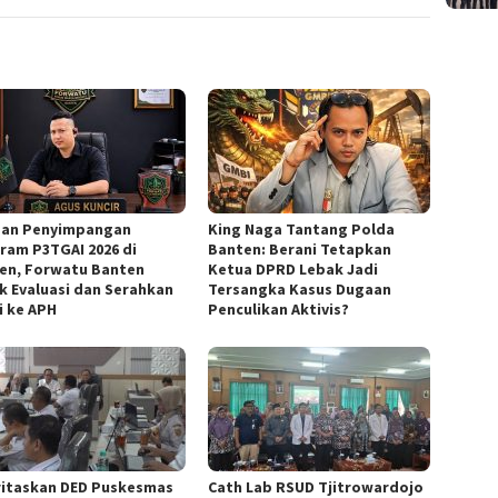
an Penyimpangan
‎King Naga Tantang Polda
ram P3TGAI 2026 di
Banten: Berani Tetapkan
en, Forwatu Banten
Ketua DPRD Lebak Jadi
k Evaluasi dan Serahkan
Tersangka Kasus Dugaan
i ke APH
Penculikan Aktivis? ‎
oritaskan DED Puskesmas
‎Cath Lab RSUD Tjitrowardojo