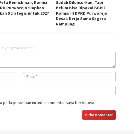
Peta Kemiskinan, Komisi
Sudah Diluncurkan, Tapi
PRD Purworejo Siapkan
Belum Bisa Dipakai BPJS?
kah Strategis untuk 2027 ‎
Komisi III DPRD Purworejo
Desak Kerja Sama Segera
Rampung
as yang wajib ditandai
*
a pada peramban ini untuk komentar saya berikutnya.