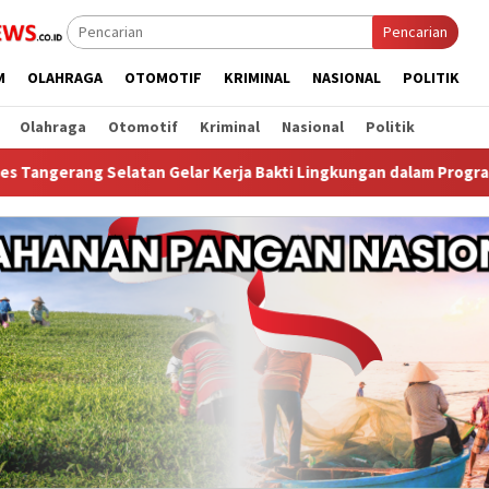
Pencarian
M
OLAHRAGA
OTOMOTIF
KRIMINAL
NASIONAL
POLITIK
Olahraga
Otomotif
Kriminal
Nasional
Politik
Gelar Kerja Bakti Lingkungan dalam Program “PMJ Merdeka Bers