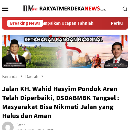
Loncat
Menu
ke
Mobile
konten
k Melayu Sampaikan Ucapan Tahniah
Breaking News
Perkuat Jaga Jakarta
Beranda
Daerah
Jalan KH. Wahid Hasyim Pondok Aren
Telah Diperbaiki, DSDABMBK Tangsel :
Masyarakat Bisa Nikmati Jalan yang
Halus dan Aman
Ratna
Juli 24, 2025
303 Dilihat