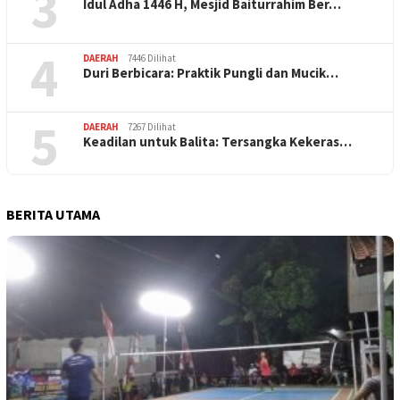
3
Idul Adha 1446 H, Mesjid Baiturrahim Ber…
4
DAERAH
7446 Dilihat
Duri Berbicara: Praktik Pungli dan Mucik…
5
DAERAH
7267 Dilihat
Keadilan untuk Balita: Tersangka Kekeras…
BERITA UTAMA