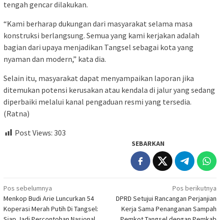
tengah gencar dilakukan.
“Kami berharap dukungan dari masyarakat selama masa
konstruksi berlangsung. Semua yang kami kerjakan adalah
bagian dari upaya menjadikan Tangsel sebagai kota yang
nyaman dan modern,” kata dia.
Selain itu, masyarakat dapat menyampaikan laporan jika
ditemukan potensi kerusakan atau kendala di jalur yang sedang
diperbaiki melalui kanal pengaduan resmi yang tersedia.
(Ratna)
Post Views:
303
SEBARKAN
Navigasi
Pos sebelumnya
Pos berikutnya
Menkop Budi Arie Luncurkan 54
DPRD Setujui Rancangan Perjanjian
pos
Koperasi Merah Putih Di Tangsel:
Kerja Sama Penanganan Sampah
Siap Jadi Percontohan Nasional
Pemkot Tangsel dengan Pemkab