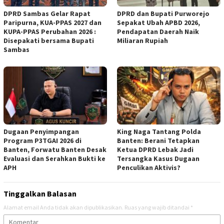
DPRD Sambas Gelar Rapat
DPRD dan Bupati Purworejo
Paripurna, KUA-PPAS 2027 dan
Sepakat Ubah APBD 2026,
KUPA-PPAS Perubahan 2026 :
Pendapatan Daerah Naik
Disepakati bersama Bupati
Miliaran Rupiah ‎
Sambas
Dugaan Penyimpangan
‎King Naga Tantang Polda
Program P3TGAI 2026 di
Banten: Berani Tetapkan
Banten, Forwatu Banten Desak
Ketua DPRD Lebak Jadi
Evaluasi dan Serahkan Bukti ke
Tersangka Kasus Dugaan
APH
Penculikan Aktivis? ‎
Tinggalkan Balasan
Alamat email Anda tidak akan dipublikasikan.
Ruas yang wajib ditandai
*