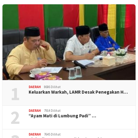
1
DAERAH
8686 Dilihat
Keluarkan Warkah, LAMR Desak Penegakan H…
2
DAERAH
7914 Dilihat
“Ayam Mati di Lumbung Padi” …
DAERAH
7645 Dilihat