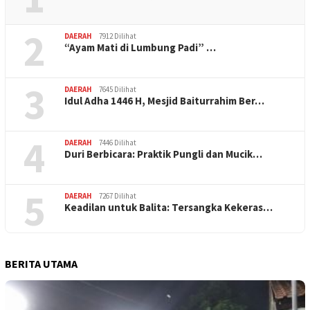
2
DAERAH
7912 Dilihat
“Ayam Mati di Lumbung Padi” …
3
DAERAH
7645 Dilihat
Idul Adha 1446 H, Mesjid Baiturrahim Ber…
4
DAERAH
7446 Dilihat
Duri Berbicara: Praktik Pungli dan Mucik…
5
DAERAH
7267 Dilihat
Keadilan untuk Balita: Tersangka Kekeras…
BERITA UTAMA