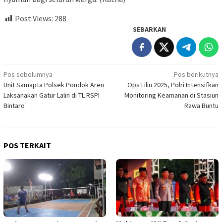
Post Views:
288
SEBARKAN
Navigasi
Pos sebelumnya
Pos berikutnya
Unit Samapta Polsek Pondok Aren
Ops Lilin 2025, Polri Intensifkan
pos
Laksanakan Gatur Lalin di TL RSPI
Monitoring Keamanan di Stasiun
Bintaro
Rawa Buntu
POS TERKAIT