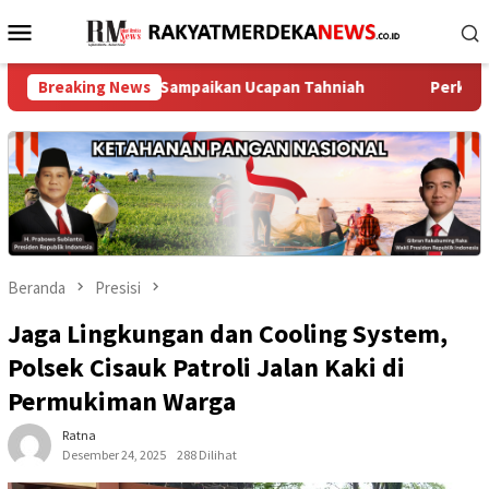
Loncat
Menu
ke
Mobile
konten
nak Melayu Sampaikan Ucapan Tahniah
Breaking News
Perkuat Jaga Jakart
Beranda
Presisi
Jaga Lingkungan dan Cooling System,
Polsek Cisauk Patroli Jalan Kaki di
Permukiman Warga
Ratna
Desember 24, 2025
288 Dilihat