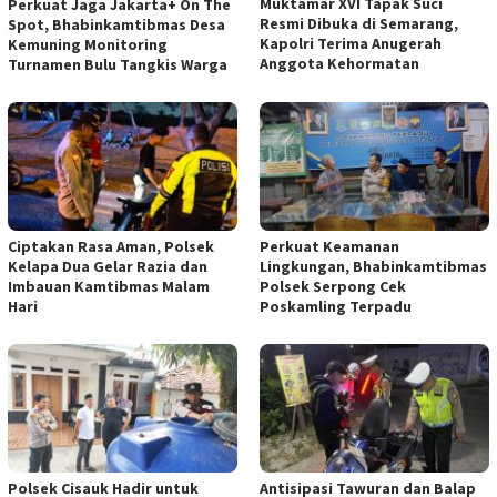
Muktamar XVI Tapak Suci
Perkuat Jaga Jakarta+ On The
Resmi Dibuka di Semarang,
Spot, Bhabinkamtibmas Desa
Kapolri Terima Anugerah
Kemuning Monitoring
Anggota Kehormatan
Turnamen Bulu Tangkis Warga
Ciptakan Rasa Aman, Polsek
Perkuat Keamanan
Kelapa Dua Gelar Razia dan
Lingkungan, Bhabinkamtibmas
Imbauan Kamtibmas Malam
Polsek Serpong Cek
Hari
Poskamling Terpadu
Polsek Cisauk Hadir untuk
Antisipasi Tawuran dan Balap