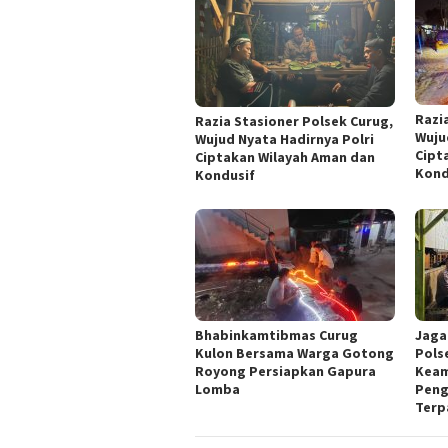
Razi
Razia Stasioner Polsek Curug,
Wuju
Wujud Nyata Hadirnya Polri
Cipt
Ciptakan Wilayah Aman dan
Kond
Kondusif
Bhabinkamtibmas Curug
Jaga
Kulon Bersama Warga Gotong
Pols
Royong Persiapkan Gapura
Keam
Lomba
Peng
Terp