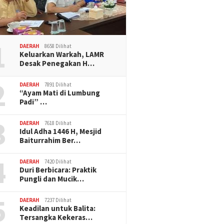
1
DAERAH
8658 Dilihat
Keluarkan Warkah, LAMR
Desak Penegakan H…
2
DAERAH
7891 Dilihat
“Ayam Mati di Lumbung
Padi” …
3
DAERAH
7618 Dilihat
Idul Adha 1446 H, Mesjid
Baiturrahim Ber…
4
DAERAH
7420 Dilihat
Duri Berbicara: Praktik
Pungli dan Mucik…
5
DAERAH
7237 Dilihat
Keadilan untuk Balita:
Tersangka Kekeras…