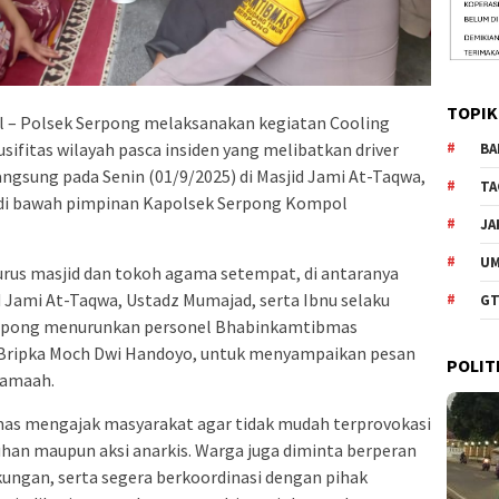
TOPIK
 – Polsek Serpong melaksanakan kegiatan Cooling
ifitas wilayah pasca insiden yang melibatkan driver
BA
langsung pada Senin (01/9/2025) di Masjid Jami At-Taqwa,
TA
di bawah pimpinan Kapolsek Serpong Kompol
JA
U
urus masjid dan tokoh agama setempat, di antaranya
 Jami At-Taqwa, Ustadz Mumajad, serta Ibnu selaku
GT
Serpong menurunkan personel Bhabinkamtibmas
Bripka Moch Dwi Handoyo, untuk menyampaikan pesan
POLIT
jamaah.
as mengajak masyarakat agar tidak mudah terprovokasi
han maupun aksi anarkis. Warga juga diminta berperan
ungan, serta segera berkoordinasi dengan pihak