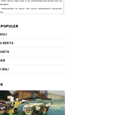
 POPULER
NGLI
G BERITA
KARTA
MKM
I BALI
IK