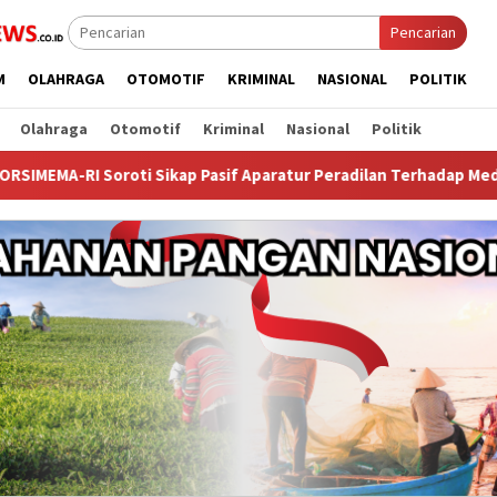
Pencarian
M
OLAHRAGA
OTOMOTIF
KRIMINAL
NASIONAL
POLITIK
Olahraga
Otomotif
Kriminal
Nasional
Politik
 Sikap Pasif Aparatur Peradilan Terhadap Media: Menutup Diri H