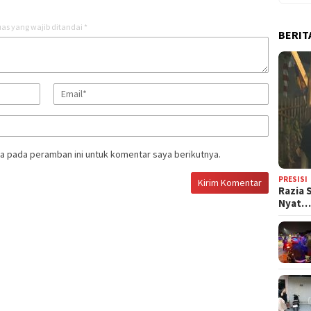
as yang wajib ditandai
*
BERIT
a pada peramban ini untuk komentar saya berikutnya.
PRESISI
Razia 
Nyat