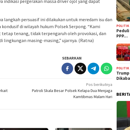
a indikasi pergerakan massa driver ojol yang dapat
langkah persuasif ini dilakukan untuk meredam isu dan
 kondusif di wilayah hukum Polsek Serpong. “Kami
POLITIK
‎Pedul
tetap tenang, tidak terpengaruh oleh provokasi, dan
PPP…
 lingkungan masing-masing,” ujarnya. (Ratna)
SEBARKAN
POLITIK
Trump
Dikab
Pos berikutnya
rkait
Patroli Skala Besar Polsek Kelapa Dua Menjaga
BERIT
Kamtibmas Malam Hari