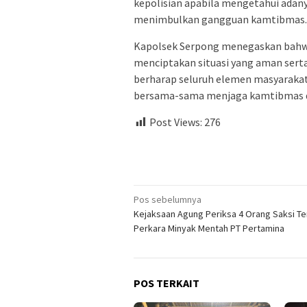
kepolisian apabila mengetahui adany
menimbulkan gangguan kamtibmas.
Kapolsek Serpong menegaskan bahwa 
menciptakan situasi yang aman serta
berharap seluruh elemen masyarakat 
bersama-sama menjaga kamtibmas di
Post Views:
276
Navigasi
Pos sebelumnya
Kejaksaan Agung Periksa 4 Orang Saksi Te
pos
Perkara Minyak Mentah PT Pertamina
POS TERKAIT