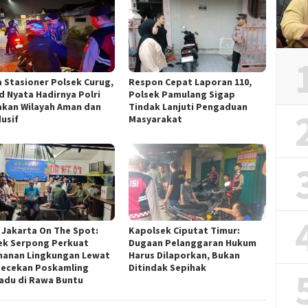
a Stasioner Polsek Curug,
Respon Cepat Laporan 110,
d Nyata Hadirnya Polri
Polsek Pamulang Sigap
akan Wilayah Aman dan
Tindak Lanjuti Pengaduan
usif
Masyarakat
 Jakarta On The Spot:
Kapolsek Ciputat Timur:
ek Serpong Perkuat
Dugaan Pelanggaran Hukum
anan Lingkungan Lewat
Harus Dilaporkan, Bukan
ecekan Poskamling
Ditindak Sepihak
adu di Rawa Buntu