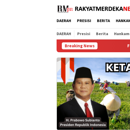
Loncat
ke
konten
DAERAH
PRESISI
BERITA
HANKA
DAERAH
Presisi
Berita
Hankam
Breaking News
FORSIMEMA-RI Soroti