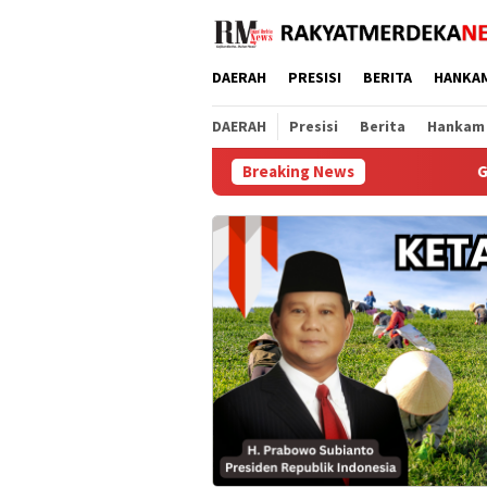
Loncat
ke
konten
DAERAH
PRESISI
BERITA
HANKA
DAERAH
Presisi
Berita
Hankam
Breaking News
Gagal Kaya Instan! Se