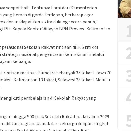
lnya sangat baik. Tentunya kami dari Kementerian
h yang berada di garda terdepan, berharap agar
siden ini dapat terus kita dukung secara penuh,”
 Plt. Kepala Kantor Wilayah BPN Provinsi Kalimantan
erasional Sekolah Rakyat rintisan di 166 titik di
ri strategi nasional pengentasan kemiskinan melalui
ayaan keluarga.
t rintisan meliputi Sumatra sebanyak 35 lokasi, Jawa 70
lokasi, Kalimantan 13 lokasi, Sulawesi 28 lokasi, Maluku
.
ah mengikuti pembelajaran di Sekolah Rakyat yang
an hingga 500 titik Sekolah Rakyat pada tahun 2029
didikan bagi anak-anak dari keluarga dengan tingkat
Terpadu Sosial Ekonomi Nasional .(Tien/Rat)