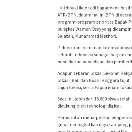
“Ini dibuktikan tadi bagaimana hasi
ATR/BPN, dalam hal ini BPN di daera
program-program prioritas Bapak Pre
pungkas Wamen Ossy yang didampingi
Selatan, Muhammad Mathori.
Peluncuran ini menandai dimulainya op
seluruh Indonesia sebagai bagian da
pendekatan pendidikan dan pemberd
Adapun sebaran lokasi Sekolah Rakya
lokasi, Bali dan Nusa Tenggara tujuh 
tujuh lokasi, serta Papua enam lokasi
Saat ini, lebih dari 15.000 siswa tel
didukung oleh teknologi digital.
Pemerintah menargetkan pengembang
guna meningkatkan daya tampung pen
perekonomian terendah sesuai Data 