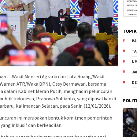
TOPIK
BA
TA
U
JA
aru – Wakil Menteri Agraria dan Tata Ruang/Wakil
DE
 (Wamen ATR/Waka BPN), Ossy Dermawan, bersama
a dalam Kabinet Merah Putih, menghadiri peluncuran
publik Indonesia, Prabowo Subianto, yang dipusatkan di
POLIT
arbaru, Kalimantan Selatan, pada Senin (12/01/2026).
ncuran ini merupakan bentuk komitmen pemerintah
ang inklusif dan berkeadilan.
a bahwa negara hadir untuk memastikan setiap anak