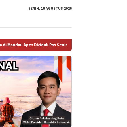
SENIN, 10 AGUSTUS 2026
duk Pas Senin Dini Hari
Polisi Atensi Penuh Kasus Dugaa