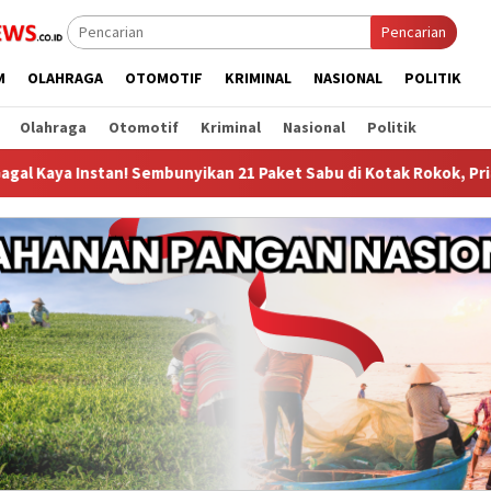
Pencarian
M
OLAHRAGA
OTOMOTIF
KRIMINAL
NASIONAL
POLITIK
Olahraga
Otomotif
Kriminal
Nasional
Politik
mbunyikan 21 Paket Sabu di Kotak Rokok, Pria di Mandau Apes Dici