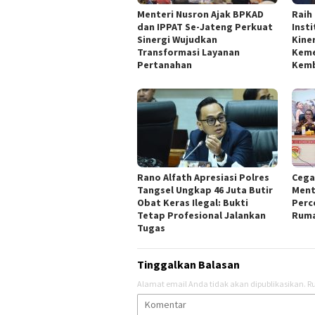
Menteri Nusron Ajak BPKAD
Raih
dan IPPAT Se-Jateng Perkuat
Inst
Sinergi Wujudkan
Kine
Transformasi Layanan
Keme
Pertanahan
Kemb
Rano Alfath Apresiasi Polres
‎Ceg
Tangsel Ungkap 46 Juta Butir
Ment
Obat Keras Ilegal: Bukti
Perc
Tetap Profesional Jalankan
Ruma
Tugas
Tinggalkan Balasan
Alamat email Anda tidak akan dipublikasikan.
Ru