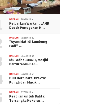
1
DAERAH
8693 Dilihat
Keluarkan Warkah, LAMR
Desak Penegakan H…
2
DAERAH
7924 Dilihat
“Ayam Mati di Lumbung
Padi” …
3
DAERAH
7651 Dilihat
Idul Adha 1446 H, Mesjid
Baiturrahim Ber…
4
DAERAH
7460 Dilihat
Duri Berbicara: Praktik
Pungli dan Mucik…
5
DAERAH
7276 Dilihat
Keadilan untuk Balita:
Tersangka Kekeras…