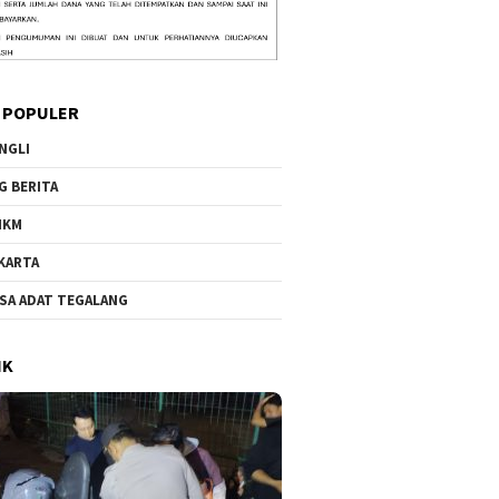
 POPULER
NGLI
G BERITA
MKM
KARTA
SA ADAT TEGALANG
IK