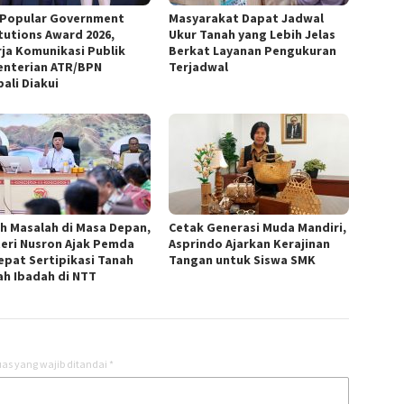
 Popular Government
‎Masyarakat Dapat Jadwal
itutions Award 2026,
Ukur Tanah yang Lebih Jelas
rja Komunikasi Publik
Berkat Layanan Pengukuran
nterian ATR/BPN
Terjadwal
ali Diakui
ah Masalah di Masa Depan,
Cetak Generasi Muda Mandiri,
eri Nusron Ajak Pemda
Asprindo Ajarkan Kerajinan
epat Sertipikasi Tanah
Tangan untuk Siswa SMK
h Ibadah di NTT ‎
as yang wajib ditandai
*