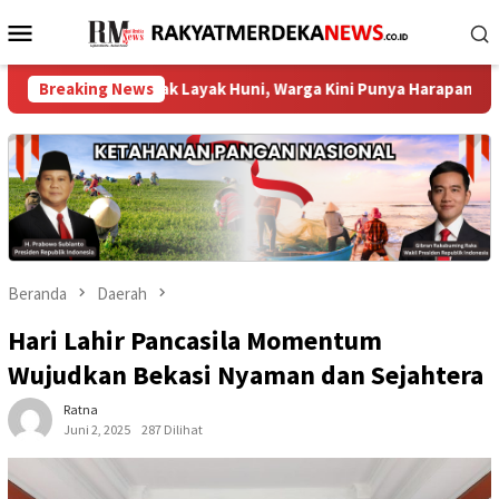
Loncat
Menu
ke
Mobile
konten
ah Tak Layak Huni, Warga Kini Punya Harapan Baru ‎
Breaking News
DPR
Beranda
Daerah
Hari Lahir Pancasila Momentum
Wujudkan Bekasi Nyaman dan Sejahtera
Ratna
Juni 2, 2025
287 Dilihat