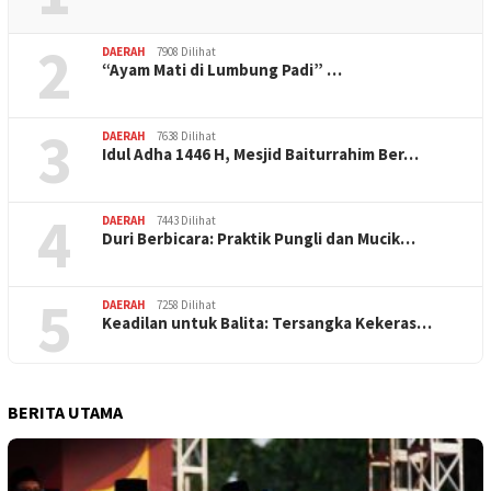
2
DAERAH
7908 Dilihat
“Ayam Mati di Lumbung Padi” …
3
DAERAH
7638 Dilihat
Idul Adha 1446 H, Mesjid Baiturrahim Ber…
4
DAERAH
7443 Dilihat
Duri Berbicara: Praktik Pungli dan Mucik…
5
DAERAH
7258 Dilihat
Keadilan untuk Balita: Tersangka Kekeras…
BERITA UTAMA