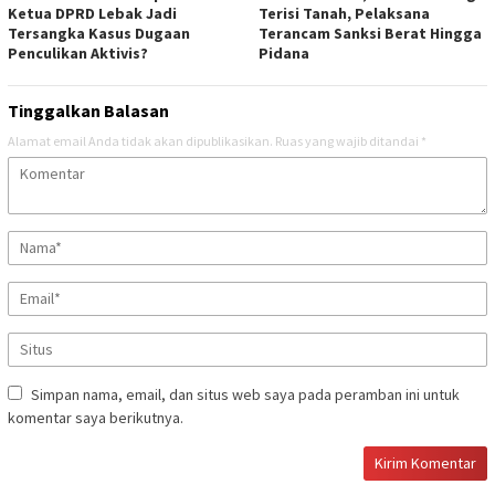
Ketua DPRD Lebak Jadi
Terisi Tanah, Pelaksana
Tersangka Kasus Dugaan
Terancam Sanksi Berat Hingga
Penculikan Aktivis? ‎
Pidana
Tinggalkan Balasan
Alamat email Anda tidak akan dipublikasikan.
Ruas yang wajib ditandai
*
Simpan nama, email, dan situs web saya pada peramban ini untuk
komentar saya berikutnya.