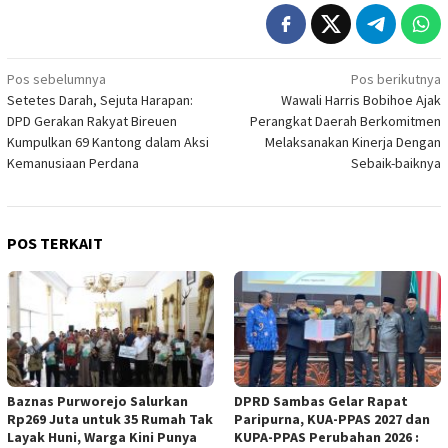
Navigasi
Pos sebelumnya
Pos berikutnya
Setetes Darah, Sejuta Harapan:
Wawali Harris Bobihoe Ajak
pos
DPD Gerakan Rakyat Bireuen
Perangkat Daerah Berkomitmen
Kumpulkan 69 Kantong dalam Aksi
Melaksanakan Kinerja Dengan
Kemanusiaan Perdana
Sebaik-baiknya
POS TERKAIT
Baznas Purworejo Salurkan
DPRD Sambas Gelar Rapat
Rp269 Juta untuk 35 Rumah Tak
Paripurna, KUA-PPAS 2027 dan
Layak Huni, Warga Kini Punya
KUPA-PPAS Perubahan 2026 :