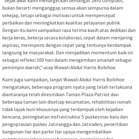
“Sejak awal kami menargetkan semangat zero complain,
bukan berarti menganggap semua akan sempurna dalam
sekejap, tetapi sebagai motivasi untuk mempercepat
perbaikan dan meningkatkan kualitas pelayanan publik.
Dengan itu kami sampaikan rasa terima kasih atas dedikasi dan
kerja keras, bekerja secara kolaborasi, cepat dalam menjaring
aspirasi, merespons dengan cepat yang tentunya berdampak
langsung ke masyarakat. Dan menjadikan momentum baik ini
sebagai refleksi 100 hari dalam mengemban amanah sebagai
pemimpin daerah,” ucap Wawali Abdul Harris Bobihoe.
Kami juga sampaikan, lanjut Wawali Abdul Harris Bobihoe
mengatakan, beberapa program nyata yang telah terlaksana
diantaranya telah diresmikan Taman Plaza Patriot dan
beberapa taman lain disetiap kecamatan, rehabilitasi rumah
tidak layak huni khususnya yang terdampak oleh kejadian
bencana, peningkatan insfrastruktur 5 puskesmas baru dan
pengoprasian puskes Jatirangga dan Jatiraden, penertiban
bangunan liar dan parkir liar upaya mengembalikan
penggunaan lahan sesuai fungsinya, normalisasi dan