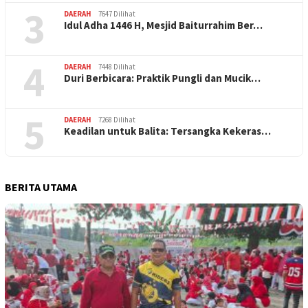
3
DAERAH
7647 Dilihat
Idul Adha 1446 H, Mesjid Baiturrahim Ber…
4
DAERAH
7448 Dilihat
Duri Berbicara: Praktik Pungli dan Mucik…
5
DAERAH
7268 Dilihat
Keadilan untuk Balita: Tersangka Kekeras…
BERITA UTAMA