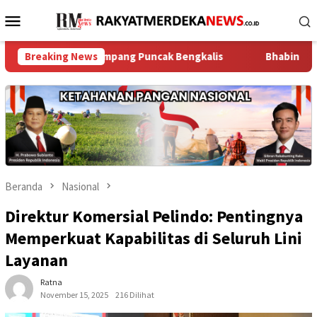
Loncat
Menu
ke
Mobile
konten
k di Simpang Puncak Bengkalis
Breaking News
Bhabinkamtibmas Lengkon
Beranda
Nasional
Direktur Komersial Pelindo: Pentingnya
Memperkuat Kapabilitas di Seluruh Lini
Layanan
Ratna
November 15, 2025
216 Dilihat