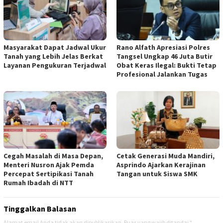
‎Masyarakat Dapat Jadwal Ukur
Rano Alfath Apresiasi Polres
Tanah yang Lebih Jelas Berkat
Tangsel Ungkap 46 Juta Butir
Layanan Pengukuran Terjadwal
Obat Keras Ilegal: Bukti Tetap
Profesional Jalankan Tugas
‎Cegah Masalah di Masa Depan,
Cetak Generasi Muda Mandiri,
Menteri Nusron Ajak Pemda
Asprindo Ajarkan Kerajinan
Percepat Sertipikasi Tanah
Tangan untuk Siswa SMK
Rumah Ibadah di NTT ‎
Tinggalkan Balasan
Alamat email Anda tidak akan dipublikasikan.
Ruas yang wajib ditandai
*