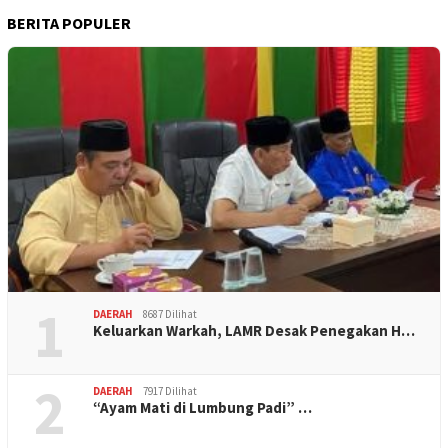
BERITA POPULER
1
DAERAH
8687 Dilihat
Keluarkan Warkah, LAMR Desak Penegakan H…
2
DAERAH
7917 Dilihat
“Ayam Mati di Lumbung Padi” …