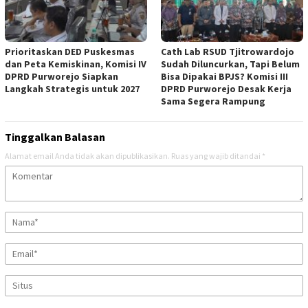
‎Prioritaskan DED Puskesmas
‎Cath Lab RSUD Tjitrowardojo
dan Peta Kemiskinan, Komisi IV
Sudah Diluncurkan, Tapi Belum
DPRD Purworejo Siapkan
Bisa Dipakai BPJS? Komisi III
Langkah Strategis untuk 2027 ‎
DPRD Purworejo Desak Kerja
Sama Segera Rampung
Tinggalkan Balasan
Alamat email Anda tidak akan dipublikasikan.
Ruas yang wajib ditandai
*