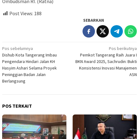
Ombudsman RI. (Ratna)
Post Views:
188
SEBARKAN
Navigasi
Pos sebelumnya
Pos berikutnya
Dishub Kota Tangerang Imbau
Pemkot Tangerang Raih Juara I
pos
Pengendara Hindari Jalan KH
BKN Award 2025, Sachrudin: Bukti
Hasyim Ashari Selama Proyek
Konsistensi Inovasi Manajemen
Peninggian Badan Jalan
ASN
Berlangsung
POS TERKAIT