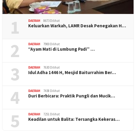
1
DAERAH
8673 Dilihat
Keluarkan Warkah, LAMR Desak Penegakan H…
2
DAERAH
7900 Dilihat
“Ayam Mati di Lumbung Padi” …
3
DAERAH
7630 Dilihat
Idul Adha 1446 H, Mesjid Baiturrahim Ber…
4
DAERAH
7438 Dilihat
Duri Berbicara: Praktik Pungli dan Mucik…
5
DAERAH
7251 Dilihat
Keadilan untuk Balita: Tersangka Kekeras…