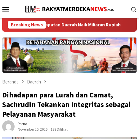
Loncat
Menu
ke
Mobile
konten
, Pendapatan Daerah Naik Miliaran Rupiah ‎
Breaking News
TPK Koja Pe
Beranda
Daerah
Dihadapan para Lurah dan Camat,
Sachrudin Tekankan Integritas sebagai
Pelayanan Masyarakat
Ratna
November 20, 2025
188 Dilihat