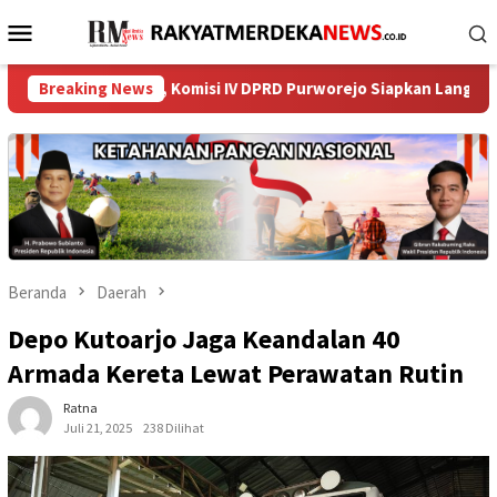
Loncat
Menu
ke
Mobile
konten
skinan, Komisi IV DPRD Purworejo Siapkan Langkah Strategis untu
Breaking News
Beranda
Daerah
Depo Kutoarjo Jaga Keandalan 40
Armada Kereta Lewat Perawatan Rutin
Ratna
Juli 21, 2025
238 Dilihat