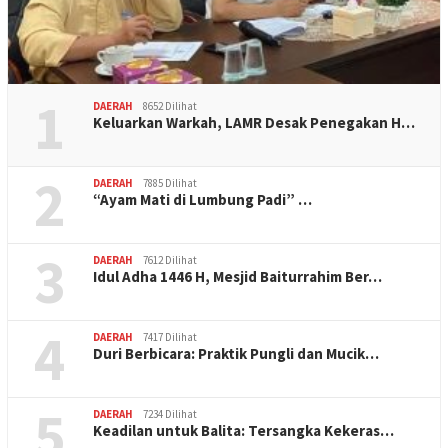
1
DAERAH
8652 Dilihat
Keluarkan Warkah, LAMR Desak Penegakan H…
2
DAERAH
7885 Dilihat
“Ayam Mati di Lumbung Padi” …
3
DAERAH
7612 Dilihat
Idul Adha 1446 H, Mesjid Baiturrahim Ber…
4
DAERAH
7417 Dilihat
Duri Berbicara: Praktik Pungli dan Mucik…
5
DAERAH
7234 Dilihat
Keadilan untuk Balita: Tersangka Kekeras…