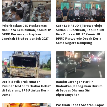
‎Prioritaskan DED Puskesmas
‎Cath Lab RSUD Tjitrowardojo
dan Peta Kemiskinan, Komisi IV
Sudah Diluncurkan, Tapi Belum
DPRD Purworejo Siapkan
Bisa Dipakai BPJS? Komisi III
Langkah Strategis untuk 2027 ‎
DPRD Purworejo Desak Kerja
Sama Segera Rampung
Detik-detik Truk Muatan
Rambu Larangan Parkir
Puluhan Motor Terbakar Hebat
Diabaikan, Penegakan Hukum
di Seberang SPBU Lintas Duri-
di Bypass Dharma Giri
Dumai
Dipertanyakan
Pastikan Tepat Sasaran, Lapas