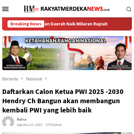
Loncat
Menu
ke
Mobile
konten
apatan Daerah Naik Miliaran Rupiah ‎
Breaking News
TPK Koja Perkuat 
Beranda
Nasional
Daftarkan Calon Ketua PWI 2025 -2030
Hendry Ch Bangun akan membangun
kembali PWI yang lebih baik
Ratna
Agustus 23, 2025
279 Dilihat