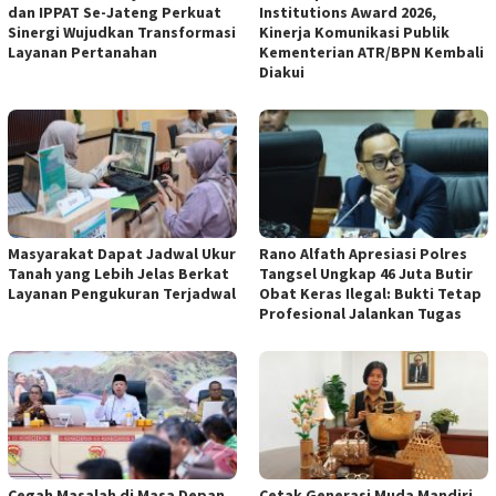
dan IPPAT Se-Jateng Perkuat
Institutions Award 2026,
Sinergi Wujudkan Transformasi
Kinerja Komunikasi Publik
Layanan Pertanahan
Kementerian ATR/BPN Kembali
Diakui
‎Masyarakat Dapat Jadwal Ukur
Rano Alfath Apresiasi Polres
Tanah yang Lebih Jelas Berkat
Tangsel Ungkap 46 Juta Butir
Layanan Pengukuran Terjadwal
Obat Keras Ilegal: Bukti Tetap
Profesional Jalankan Tugas
‎Cegah Masalah di Masa Depan,
Cetak Generasi Muda Mandiri,