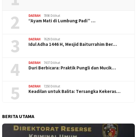
2
DAERAH
7898 Dilihat
“Ayam Mati di Lumbung Padi” …
3
DAERAH
7629 Dilihat
Idul Adha 1446 H, Mesjid Baiturrahim Ber…
4
DAERAH
7437 Dilihat
Duri Berbicara: Praktik Pungli dan Mucik…
5
DAERAH
7250 Dilihat
Keadilan untuk Balita: Tersangka Kekeras…
BERITA UTAMA