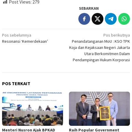
Post Views:
279
SEBARKAN
Navigasi
Pos sebelumnya
Pos berikutnya
Resonansi ‘Kemerdekaan’
Penandatanganan MoU : KSO TPK
pos
Koja dan Kejaksaan Negeri Jakarta
Utara Berkomitmen Dalam
Pendampingan Hukum Korporasi
POS TERKAIT
Menteri Nusron Ajak BPKAD
Raih Popular Government