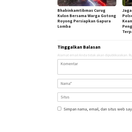
Bhabinkamtibmas Curug
Jaga
Kulon Bersama Warga Gotong
Pols
Royong Persiapkan Gapura
Keam
Lomba
Peng
Terp
Tinggalkan Balasan
Alamat email Anda tidak akan dipublikasikan.
Ru
Simpan nama, email, dan situs web say