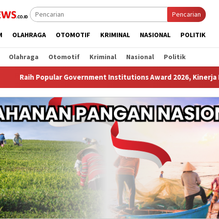
Pencarian
M
OLAHRAGA
OTOMOTIF
KRIMINAL
NASIONAL
POLITIK
Olahraga
Otomotif
Kriminal
Nasional
Politik
r Government Institutions Award 2026, Kinerja Komunikasi Publ