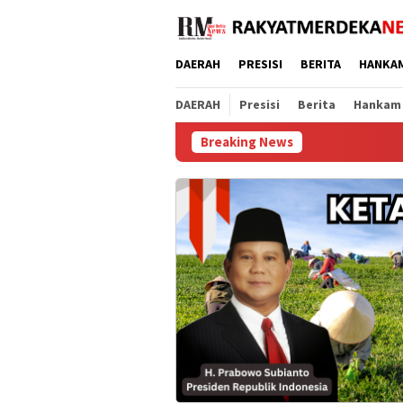
Loncat
ke
konten
DAERAH
PRESISI
BERITA
HANKA
DAERAH
Presisi
Berita
Hankam
Breaking News
Raih Popula