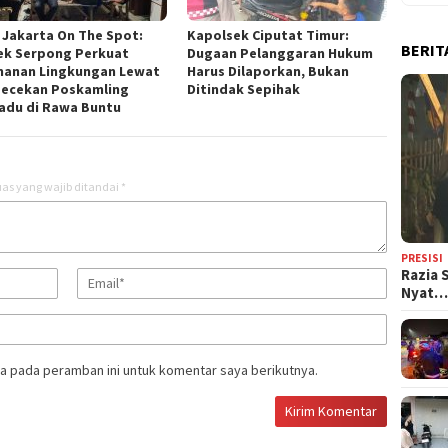
 Jakarta On The Spot:
Kapolsek Ciputat Timur:
BERIT
ek Serpong Perkuat
Dugaan Pelanggaran Hukum
anan Lingkungan Lewat
Harus Dilaporkan, Bukan
ecekan Poskamling
Ditindak Sepihak
adu di Rawa Buntu
as yang wajib ditandai
*
PRESISI
Razia 
Nyat
a pada peramban ini untuk komentar saya berikutnya.