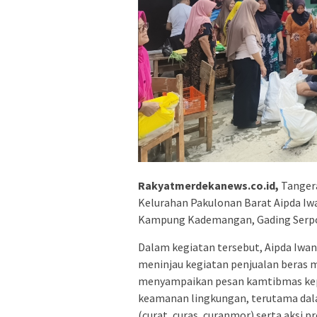
Rakyatmerdekanews.co.id,
Tangera
Kelurahan Pakulonan Barat Aipda Iw
Kampung Kademangan, Gading Serpo
Dalam kegiatan tersebut, Aipda Iwa
meninjau kegiatan penjualan beras 
menyampaikan pesan kamtibmas kepa
keamanan lingkungan, terutama dala
(curat, curas, curanmor) serta aksi 