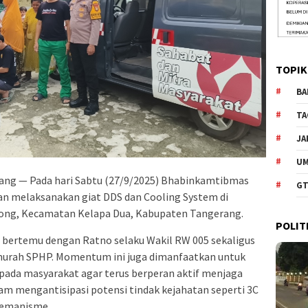
TOPIK
BA
TA
JA
U
ng — Pada hari Sabtu (27/9/2025) Bhabinkamtibmas
GT
an melaksanakan giat DDS dan Cooling System di
ng, Kecamatan Kelapa Dua, Kabupaten Tangerang.
POLIT
n bertemu dengan Ratno selaku Wakil RW 005 sekaligus
murah SPHP. Momentum ini juga dimanfaatkan untuk
da masyarakat agar terus berperan aktif menjaga
m mengantisipasi potensi tindak kejahatan seperti 3C
premanisme.