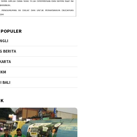
 POPULER
NGLI
G BERITA
KARTA
MKM
I BALI
IK