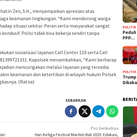
atin Zen, S.H., menyampaikan apresiasi atas
njaga keamanan lingkungan. “Kami mendorong warga
hadap situasi sekitar. Peran serta masyarakat sangat
POLITIK
‎Pedul
ondusif. Polisi tidak bisa bekerja sendiri tanpa
PPP…
lakukan sosialisasi layanan Call Center 110 serta Call
 081399721331. Kapolsek menambahkan, “Kami berharap
jadian mencurigakan melalui layanan yang tersedia.
POLITIK
yakin keamanan dan ketertiban di wilayah hukum Polsek
Trump
gkasnya. (Ratna)
Dikab
BERIT
SEBARKAN
Pos berikutnya
ari
Hari Ketiga Festival Maritim Bali 2025: Edukasi,