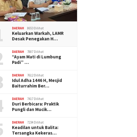
1
DAERAH
8653 Dilihat
Keluarkan Warkah, LAMR
Desak Penegakan H…
2
DAERAH
7887 Dilihat
“Ayam Mati di Lumbung
Padi” …
3
DAERAH
7612 Dilihat
Idul Adha 1446 H, Mesjid
Baiturrahim Ber…
4
DAERAH
7417 Dilihat
Duri Berbicara: Praktik
Pungli dan Mucik…
5
DAERAH
7234 Dilihat
Keadilan untuk Balita:
Tersangka Kekeras…