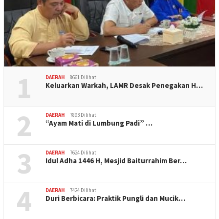
1
DAERAH
8661 Dilihat
Keluarkan Warkah, LAMR Desak Penegakan H…
2
DAERAH
7893 Dilihat
“Ayam Mati di Lumbung Padi” …
3
DAERAH
7624 Dilihat
Idul Adha 1446 H, Mesjid Baiturrahim Ber…
4
DAERAH
7424 Dilihat
Duri Berbicara: Praktik Pungli dan Mucik…