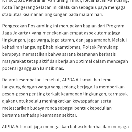
RT 002/022 Kelurahan Pamulang Timur, Kecamatan Pamulang,
Kota Tangerang Selatan ini dilakukan sebagai upaya menjaga
stabilitas keamanan lingkungan pada malam hari.
Pengecekan Poskamling ini merupakan bagian dari Program
Jaga Jakarta+ yang menekankan empat aspek utama: jaga
lingkungan, jaga warga, jaga aturan, dan jaga amanah. Melalui
kehadiran langsung Bhabinkamtibmas, Polsek Pamulang
berupaya memastikan bahwa sarana keamanan berbasis
masyarakat tetap aktif dan berjalan optimal dalam mencegah
potensi gangguan kamtibmas.
Dalam kesempatan tersebut, AIPDA A. Ismail bertemu
langsung dengan warga yang sedang berjaga. Ia memberikan
pesan-pesan penting terkait keamanan lingkungan, termasuk
ajakan untuk selalu meningkatkan kewaspadaan serta
melestarikan budaya ronda sebagai bentuk kepedulian
bersama terhadap keamanan sekitar.
AIPDA A. Ismail juga menegaskan bahwa keberhasilan menjaga