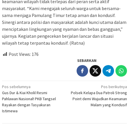
keamanan wilayah tidak terlepas dari peran serta aktif
masyarakat. “Kami mengajak seluruh warga untuk bersama-
sama menjaga Pamulang Timur tetap aman dan kondusif.
Sinergi antara polisi dan masyarakat adalah kunci utama dalam
menciptakan lingkungan yang nyaman dan bebas gangguan,”
ujarnya. Kegiatan pengecekan berjalan lancar dan situasi
wilayah tetap terpantau kondusif. (Ratna)
Post Views:
176
SEBARKAN
Navigasi
Pos sebelumnya
Pos berikutnya
Gus Dur & Kiai Kholil Resmi
Polsek Kelapa Dua Patroli Strong
pos
Pahlawan Nasional! PKB Tangsel
Point demi Wujudkan Keamanan
Rayakan dengan Tasyakuran
Malam yang Kondusif
Istimewa