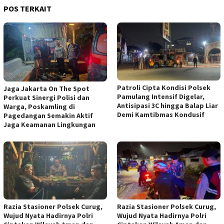
POS TERKAIT
Patroli Cipta Kondisi Polsek
Jaga Jakarta On The Spot
Pamulang Intensif Digelar,
Perkuat Sinergi Polisi dan
Antisipasi 3C hingga Balap Liar
Warga, Poskamling di
Demi Kamtibmas Kondusif
Pagedangan Semakin Aktif
Jaga Keamanan Lingkungan
Razia Stasioner Polsek Curug,
Razia Stasioner Polsek Curug,
Wujud Nyata Hadirnya Polri
Wujud Nyata Hadirnya Polri