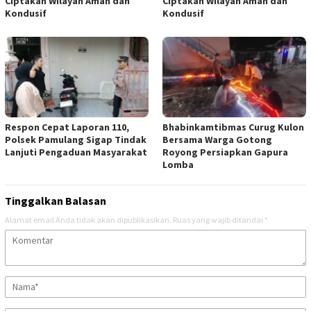
Ciptakan Wilayah Aman dan
Ciptakan Wilayah Aman dan
Kondusif
Kondusif
Respon Cepat Laporan 110,
Bhabinkamtibmas Curug Kulon
Polsek Pamulang Sigap Tindak
Bersama Warga Gotong
Lanjuti Pengaduan Masyarakat
Royong Persiapkan Gapura
Lomba
Tinggalkan Balasan
Alamat email Anda tidak akan dipublikasikan.
Ruas yang wajib ditandai
*