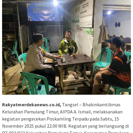
Rakyatmerdekanews.co.id,
Tangsel – Bhabinkamtibmas
Kelurahan Pamulang Timur, AIPDA A. Ismail, melaksanakan
kegiatan pengecekan Poskamling Terpadu pada Sabtu, 15
November 2025 pukul 22.00 WIB. Kegiatan yang berlangsung di