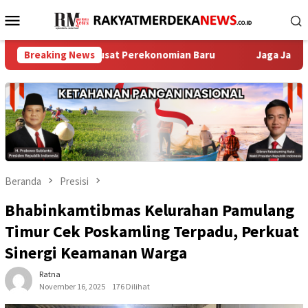
Loncat
Menu
ke
Mobile
konten
adi Pusat Perekonomian Baru
Breaking News
Jaga Jakarta On The Spot 
Beranda
Presisi
Bhabinkamtibmas Kelurahan Pamulang
Timur Cek Poskamling Terpadu, Perkuat
Sinergi Keamanan Warga
Ratna
November 16, 2025
176 Dilihat