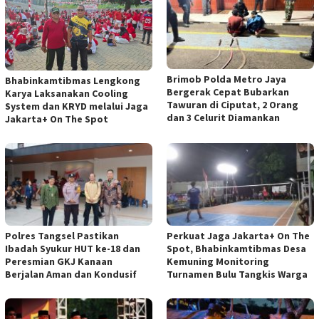
Brimob Polda Metro Jaya
Bhabinkamtibmas Lengkong
Bergerak Cepat Bubarkan
Karya Laksanakan Cooling
Tawuran di Ciputat, 2 Orang
System dan KRYD melalui Jaga
dan 3 Celurit Diamankan
Jakarta+ On The Spot
Polres Tangsel Pastikan
Perkuat Jaga Jakarta+ On The
Ibadah Syukur HUT ke-18 dan
Spot, Bhabinkamtibmas Desa
Peresmian GKJ Kanaan
Kemuning Monitoring
Berjalan Aman dan Kondusif
Turnamen Bulu Tangkis Warga