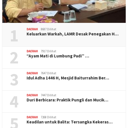
1
DAERAH
8687 Dilihat
Keluarkan Warkah, LAMR Desak Penegakan H…
2
DAERAH
7917 Dilihat
“Ayam Mati di Lumbung Padi” …
3
DAERAH
7647 Dilihat
Idul Adha 1446 H, Mesjid Baiturrahim Ber…
4
DAERAH
7447 Dilihat
Duri Berbicara: Praktik Pungli dan Mucik…
5
DAERAH
7268 Dilihat
Keadilan untuk Balita: Tersangka Kekeras…