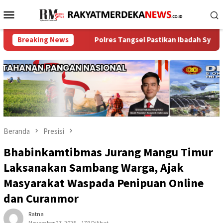
Loncat
Menu
ke
Mobile
konten
ankan
Breaking News
Polres Tangsel Pastikan Ibadah Syukur HUT ke-18 
Beranda
Presisi
Bhabinkamtibmas Jurang Mangu Timur
Laksanakan Sambang Warga, Ajak
Masyarakat Waspada Penipuan Online
dan Curanmor
Ratna
November 27, 2025
179 Dilihat