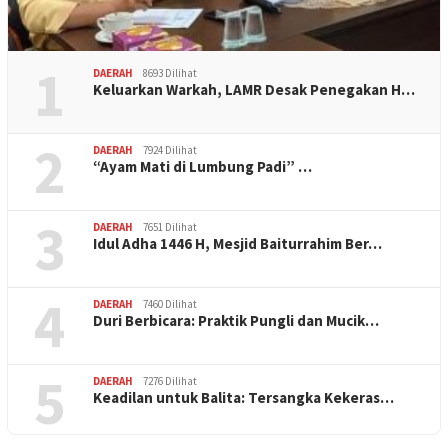
1
DAERAH
8693 Dilihat
Keluarkan Warkah, LAMR Desak Penegakan H…
2
DAERAH
7924 Dilihat
“Ayam Mati di Lumbung Padi” …
3
DAERAH
7651 Dilihat
Idul Adha 1446 H, Mesjid Baiturrahim Ber…
4
DAERAH
7460 Dilihat
Duri Berbicara: Praktik Pungli dan Mucik…
5
DAERAH
7276 Dilihat
Keadilan untuk Balita: Tersangka Kekeras…