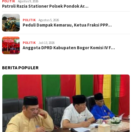
POLITIK
Agustus 9, 2026
Patroli Razia Stationer Polsek Pondok Ar…
POLITIK
Agustus 5, 2026
‎Peduli Dampak Kemarau, Ketua Fraksi PPP…
POLITIK
Juli 13, 2026
Anggota DPRD Kabupaten Bogor Komisi IV F…
BERITA POPULER