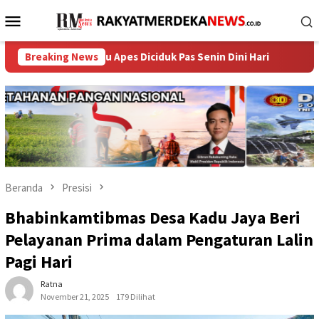
Loncat
Menu
ke
Mobile
konten
i Mandau Apes Diciduk Pas Senin Dini Hari
Breaking News
Polisi Atensi 
Beranda
Presisi
Bhabinkamtibmas Desa Kadu Jaya Beri
Pelayanan Prima dalam Pengaturan Lalin
Pagi Hari
Ratna
November 21, 2025
179 Dilihat