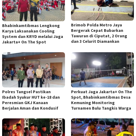
Brimob Polda Metro Jaya
Bhabinkamtibmas Lengkong
Bergerak Cepat Bubarkan
Karya Laksanakan Cooling
Tawuran di Ciputat, 2 Orang
System dan KRYD melalui Jaga
dan 3 Celurit Diamankan
Jakarta+ On The Spot
Polres Tangsel Pastikan
Perkuat Jaga Jakarta+ On The
Ibadah Syukur HUT ke-18 dan
Spot, Bhabinkamtibmas Desa
Peresmian GKJ Kanaan
Kemuning Monitoring
Berjalan Aman dan Kondusif
Turnamen Bulu Tangkis Warga