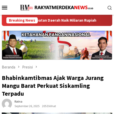
Loncat
Menu
ke
Mobile
konten
endapatan Daerah Naik Miliaran Rupiah ‎
Breaking News
TPK Koja Perku
Beranda
Presisi
Bhabinkamtibmas Ajak Warga Jurang
Mangu Barat Perkuat Siskamling
Terpadu
Ratna
September 26, 2025
205 Dilihat