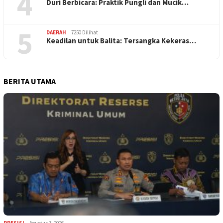
4
Duri Berbicara: Praktik Pungli dan Mucik…
5
DAERAH
7250 Dilihat
Keadilan untuk Balita: Tersangka Kekeras…
BERITA UTAMA
PRESISI
Agustus 7, 2026