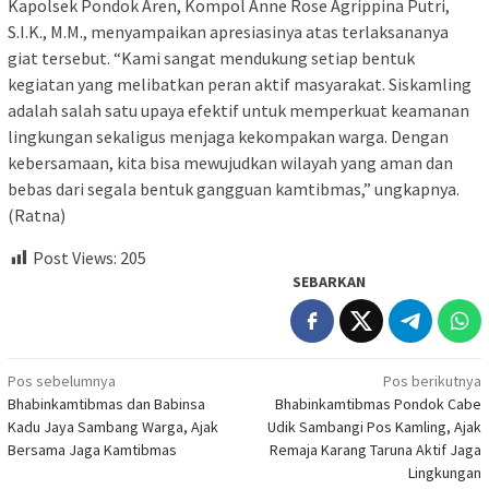
Kapolsek Pondok Aren, Kompol Anne Rose Agrippina Putri,
S.I.K., M.M., menyampaikan apresiasinya atas terlaksananya
giat tersebut. “Kami sangat mendukung setiap bentuk
kegiatan yang melibatkan peran aktif masyarakat. Siskamling
adalah salah satu upaya efektif untuk memperkuat keamanan
lingkungan sekaligus menjaga kekompakan warga. Dengan
kebersamaan, kita bisa mewujudkan wilayah yang aman dan
bebas dari segala bentuk gangguan kamtibmas,” ungkapnya.
(Ratna)
Post Views:
205
SEBARKAN
Navigasi
Pos sebelumnya
Pos berikutnya
Bhabinkamtibmas dan Babinsa
Bhabinkamtibmas Pondok Cabe
pos
Kadu Jaya Sambang Warga, Ajak
Udik Sambangi Pos Kamling, Ajak
Bersama Jaga Kamtibmas
Remaja Karang Taruna Aktif Jaga
Lingkungan