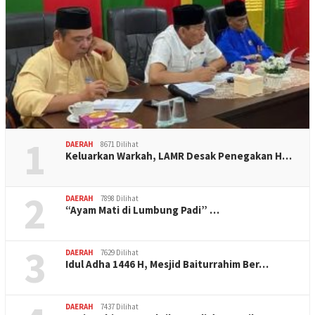
1
DAERAH
8671 Dilihat
Keluarkan Warkah, LAMR Desak Penegakan H…
2
DAERAH
7898 Dilihat
“Ayam Mati di Lumbung Padi” …
3
DAERAH
7629 Dilihat
Idul Adha 1446 H, Mesjid Baiturrahim Ber…
DAERAH
7437 Dilihat