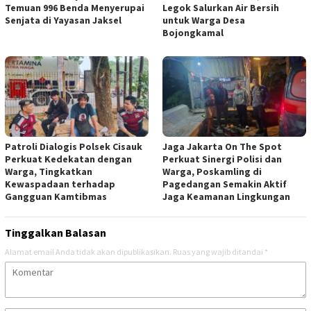
Temuan 996 Benda Menyerupai
Legok Salurkan Air Bersih
Senjata di Yayasan Jaksel
untuk Warga Desa
Bojongkamal
Patroli Dialogis Polsek Cisauk
Jaga Jakarta On The Spot
Perkuat Kedekatan dengan
Perkuat Sinergi Polisi dan
Warga, Tingkatkan
Warga, Poskamling di
Kewaspadaan terhadap
Pagedangan Semakin Aktif
Gangguan Kamtibmas
Jaga Keamanan Lingkungan
Tinggalkan Balasan
Alamat email Anda tidak akan dipublikasikan.
Ruas yang wajib ditandai
*