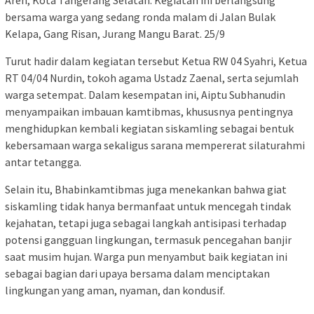
Aren, Kota Tangerang Selatan. Kegiatan ini berlangsung
bersama warga yang sedang ronda malam di Jalan Bulak
Kelapa, Gang Risan, Jurang Mangu Barat. 25/9
Turut hadir dalam kegiatan tersebut Ketua RW 04 Syahri, Ketua
RT 04/04 Nurdin, tokoh agama Ustadz Zaenal, serta sejumlah
warga setempat. Dalam kesempatan ini, Aiptu Subhanudin
menyampaikan imbauan kamtibmas, khususnya pentingnya
menghidupkan kembali kegiatan siskamling sebagai bentuk
kebersamaan warga sekaligus sarana mempererat silaturahmi
antar tetangga.
Selain itu, Bhabinkamtibmas juga menekankan bahwa giat
siskamling tidak hanya bermanfaat untuk mencegah tindak
kejahatan, tetapi juga sebagai langkah antisipasi terhadap
potensi gangguan lingkungan, termasuk pencegahan banjir
saat musim hujan. Warga pun menyambut baik kegiatan ini
sebagai bagian dari upaya bersama dalam menciptakan
lingkungan yang aman, nyaman, dan kondusif.