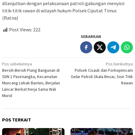
dilanjutkan dengan pelaksanaan patroli gabungan menyisir
titik-titik rawan di wilayah hukum Polsek Ciputat Timur.
(Ratna)
Post Views:
222
SEBARKAN
Navigasi
Pos sebelumnya
Pos berikutnya
Bersih-Bersih Puing Bangunan di
Polsek Cisauk dan Forkopimcam
pos
SDN 1 Pasirnangka, Kecamatan
Gelar Patroli Skala Besar, Sisir Titik
Muncang Lebak Banten, Berjalan
Rawan
Lancar Berkat Kerja Sama Wali
Murid
POS TERKAIT