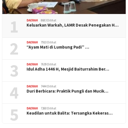
1
DAERAH
8683 Dilihat
Keluarkan Warkah, LAMR Desak Penegakan H…
2
DAERAH
7910 Dilihat
“Ayam Mati di Lumbung Padi” …
3
DAERAH
7639 Dilihat
Idul Adha 1446 H, Mesjid Baiturrahim Ber…
4
DAERAH
7444 Dilihat
Duri Berbicara: Praktik Pungli dan Mucik…
5
DAERAH
7260 Dilihat
Keadilan untuk Balita: Tersangka Kekeras…