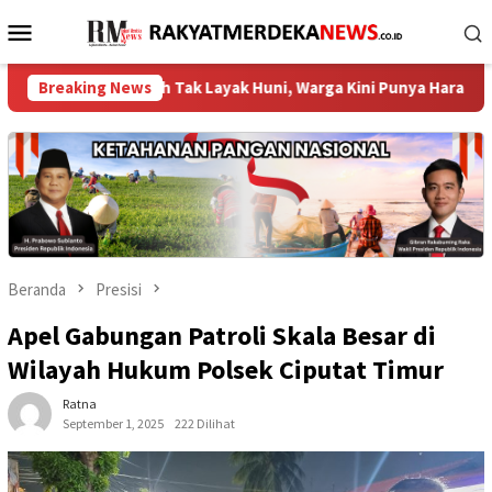
Loncat
Menu
ke
Mobile
konten
 Rumah Tak Layak Huni, Warga Kini Punya Harapan Baru ‎
Breaking News
Beranda
Presisi
Apel Gabungan Patroli Skala Besar di
Wilayah Hukum Polsek Ciputat Timur
Ratna
September 1, 2025
222 Dilihat