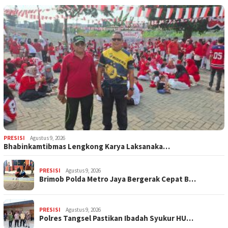
PRESISI
Agustus 9, 2026
Bhabinkamtibmas Lengkong Karya Laksanaka…
PRESISI
Agustus 9, 2026
Brimob Polda Metro Jaya Bergerak Cepat B…
PRESISI
Agustus 9, 2026
Polres Tangsel Pastikan Ibadah Syukur HU…