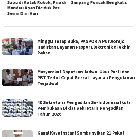
Sabu di Kotak Rokok, Pria di
Simpang Puncak Bengkalis
L
Mandau Apes Diciduk Pas
d
Senin Dini Hari
J
RAKYAT
‎Minggu Tetap Buka, PASPORIA Purworejo
MERDEKA
Hadirkan Layanan Paspor Elektronik di Akhir
NEWS
Pekan
‎Masyarakat Dapatkan Jadwal Ukur Pasti dan
PBT Terbit Cepat Berkat Layanan Pengukuran
Terjadwal ‎
‎40 Sekretaris Pengadilan Se-Indonesia Ikuti
Pembukaan Diklat Sekretaris Pengadilan
Tahun 2026 ‎
Gagal Kaya Instan! Sembunyikan 21 Paket