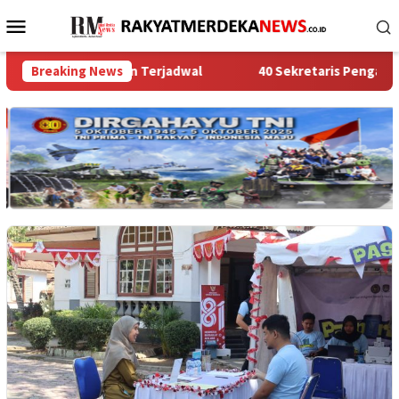
Loncat
Menu
ke
Mobile
konten
ukuran Terjadwal ‎
Breaking News
‎40 Sekretaris Pengadilan Se-Indonesi