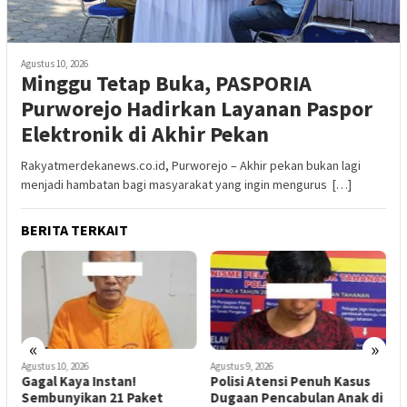
Agustus 10, 2026
‎Minggu Tetap Buka, PASPORIA
Purworejo Hadirkan Layanan Paspor
Elektronik di Akhir Pekan
Rakyatmerdekanews.co.id, Purworejo – Akhir pekan bukan lagi
menjadi hambatan bagi masyarakat yang ingin mengurus […]
BERITA TERKAIT
«
»
Agustus 10, 2026
Agustus 9, 2026
A
Gagal Kaya Instan!
Polisi Atensi Penuh Kasus
Sembunyikan 21 Paket
Dugaan Pencabulan Anak di