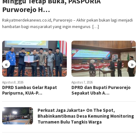
‎Minggu Tetap Buka, PASPORIA
Purworejo H…
Rakyatmerdekanews.co.id, Purworejo – Akhir pekan bukan lagi menjadi
hambatan bagi masyarakat yang ingin mengurus […]
«
»
Agustus 8, 2026
Agustus 7, 2026
DPRD Sambas Gelar Rapat
DPRD dan Bupati Purworejo
Paripurna, KUA-P…
Sepakat Ubah A…
Perkuat Jaga Jakarta+ On The Spot,
Bhabinkamtibmas Desa Kemuning Monitoring
Turnamen Bulu Tangkis Warga