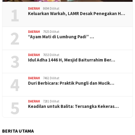
1
DAERAH
8694 Dilihat
Keluarkan Warkah, LAMR Desak Penegakan H…
2
DAERAH
7925 Dilihat
“Ayam Mati di Lumbung Padi” …
3
DAERAH
7653 Dilihat
Idul Adha 1446 H, Mesjid Baiturrahim Ber…
4
DAERAH
7461 Dilihat
Duri Berbicara: Praktik Pungli dan Mucik…
5
DAERAH
7281 Dilihat
Keadilan untuk Balita: Tersangka Kekeras…
BERITA UTAMA